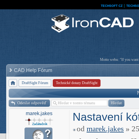
TECHSOFT CZ
│
TECHSO
Motto webu: "If you want a
CAD Help Fórum
DraftSight Fórum
Technické dotazy DraftSight
Odeslat odpověď
Nastavení kó
marek.jakes
od
marek.jakes
» 25