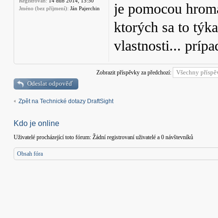
Registrován:
14 dub 2014, 15:50
je pomocou hroma
Jméno (bez příjmení):
Ján Pajerchin
ktorých sa to týk
vlastnosti... príp
Zobrazit příspěvky za předchozí:
Odeslat odpověď
Zpět na Technické dotazy DraftSight
Kdo je online
Uživatelé procházející toto fórum: Žádní registrovaní uživatelé a 0 návštevníků
Obsah fóra