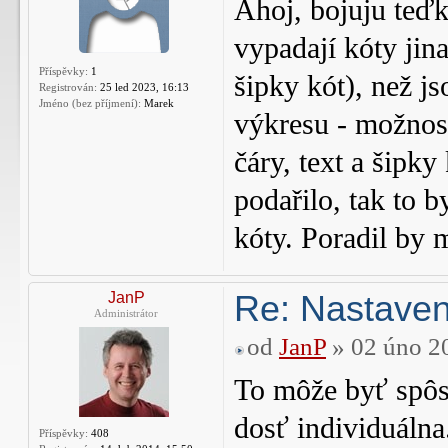
Ahoj, bojuju teďk
vypadají kóty jina
Příspěvky:
1
šipky kót), než j
Registrován:
25 led 2023, 16:13
Jméno (bez příjmení):
Marek
výkresu - možnosti
čáry, text a šipky
podařilo, tak to 
kóty. Poradil by 
Re: Nastaven
JanP
Administrátor
od
JanP
» 02 úno 2
To môže byť spôso
dosť individuálna
Příspěvky:
408