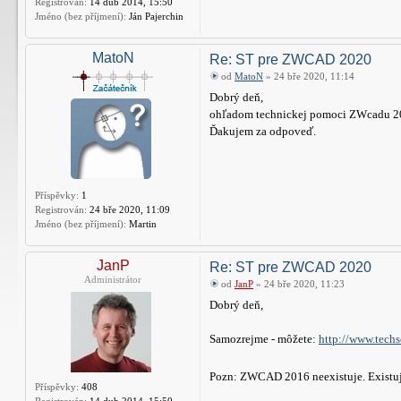
Registrován:
14 dub 2014, 15:50
Jméno (bez příjmení):
Ján Pajerchin
MatoN
Re: ST pre ZWCAD 2020
od
MatoN
» 24 bře 2020, 11:14
Dobrý deň,
ohľadom technickej pomoci ZWcadu 201
Ďakujem za odpoveď.
Příspěvky:
1
Registrován:
24 bře 2020, 11:09
Jméno (bez příjmení):
Martin
JanP
Re: ST pre ZWCAD 2020
Administrátor
od
JanP
» 24 bře 2020, 11:23
Dobrý deň,
Samozrejme - môžete:
http://www.techs
Pozn: ZWCAD 2016 neexistuje. Exis
Příspěvky:
408