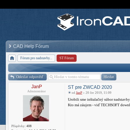
CAD Help Fórum
Fórum pro nadstavby...
ST Fórum
Odeslat odpověď
JanP
ST pre ZWCAD 2020
Administrátor
od
JanP
» 20 čer 2019, 11:09
Urobili sme inštalačný súbor nadstav
Kto má záujem - viď TECHSOFT down
Příspěvky:
408