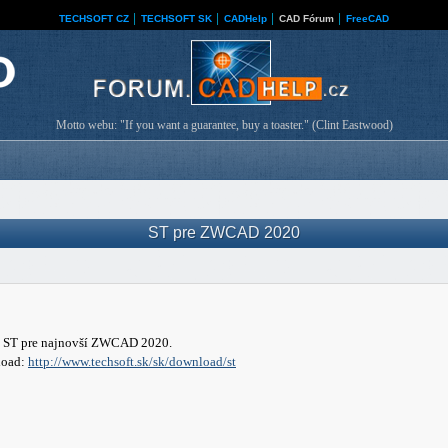
TECHSOFT CZ
│
TECHSOFT SK
│
CADHelp
│
CAD Fórum
│
FreeCAD
Motto webu: "If you want a guarantee, buy a toaster." (Clint Eastwood)
ST pre ZWCAD 2020
by ST pre najnovší ZWCAD 2020.
load:
http://www.techsoft.sk/sk/download/st