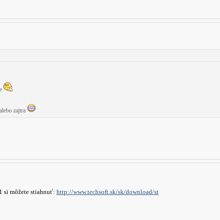
ce
alebo zajtra
 si môžete stiahnuť:
http://www.techsoft.sk/sk/download/st