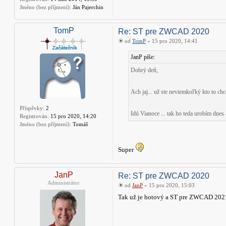
Jméno (bez příjmení):
Ján Pajerchin
TomP
Re: ST pre ZWCAD 2020
od
TomP
» 15 pro 2020, 14:41
JanP píše:
Dobrý deň,
Ach jaj... už ste neviemkoľký kto to ch
Příspěvky:
2
Idú Vianoce ... tak ho teda urobím dnes 
Registrován:
15 pro 2020, 14:20
Jméno (bez příjmení):
Tomáš
Super
JanP
Re: ST pre ZWCAD 2020
Administrátor
od
JanP
» 15 pro 2020, 15:03
Tak už je hotový a ST pre ZWCAD 2021