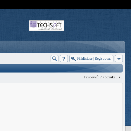
Přihlásit se
|
Registrovat
Příspěvků: 7 • Stránka
1
z
1