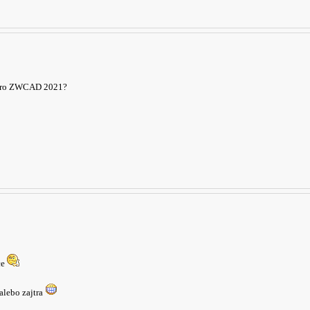
r pro ZWCAD 2021?
ce
 alebo zajtra