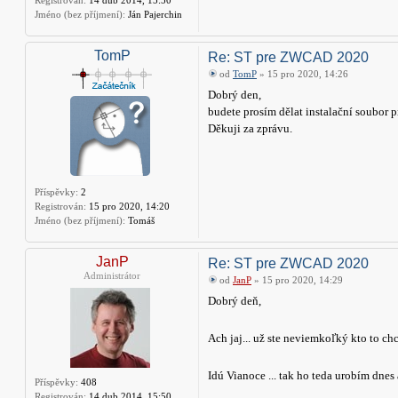
Registrován:
14 dub 2014, 15:50
Jméno (bez příjmení):
Ján Pajerchin
TomP
Re: ST pre ZWCAD 2020
od
TomP
» 15 pro 2020, 14:26
Dobrý den,
budete prosím dělat instalační soubo
Děkuji za zprávu.
Příspěvky:
2
Registrován:
15 pro 2020, 14:20
Jméno (bez příjmení):
Tomáš
JanP
Re: ST pre ZWCAD 2020
Administrátor
od
JanP
» 15 pro 2020, 14:29
Dobrý deň,
Ach jaj... už ste neviemkoľký kto to ch
Idú Vianoce ... tak ho teda urobím dnes
Příspěvky:
408
Registrován:
14 dub 2014, 15:50