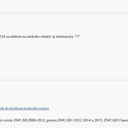
6 sa môžem na niekoho obrátiť aj telefonicky ???
oft.sk/sk/about-techsoft/contact
tujú verzie ZWCAD 2006-2012, potom ZWCAD+ 2012 2014 a 2015, ZWCAD Class