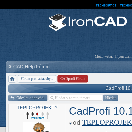
TECHSOFT CZ
│
TECHSO
Motto webu: "If you want a
CAD Help Fórum
Fórum pro nadstavby...
CADprofi Fórum
CadProfi 10.
Odeslat odpověď
CadProfi 10.
TEPLOPROJEKTY
od
TEPLOPROJE