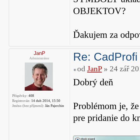
OBJEKTOV?
Ďakujem za odpo
Re: CadProfi
JanP
Administrátor
od
JanP
» 24 zář 20
Dobrý deň
Příspěvky:
408
Registrován:
14 dub 2014, 15:50
Problémom je, že 
Jméno (bez příjmení):
Ján Pajerchin
pre pridanie do k