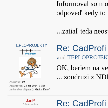
Informoval som o
odpoveď kedy to 
...zatiaľ teda neo
Re: CadProfi
TEPLOPROJEKTY
od
TEPLOPROJE
OK, beriem na ve
... soudruzi z ND
Příspěvky:
10
Registrován:
23 zář 2014, 11:16
Jméno (bez příjmení):
Michal Kmeť
Re: CadProfi
JanP
Administrátor