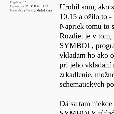
Příspěvky:
10
Urobil som, ako s
Registrován:
23 zář 2014, 11:16
Jméno (bez příjmení):
Michal Kmeť
10.15 a ožilo to -
Napriek tomu to st
Rozdiel je v tom,
SYMBOL, progra
vkladám ho ako ob
pri jeho vkladaní
zrkadlenie, možno
schematických pot
Dá sa tam niekde 
SYMBOLY uklad