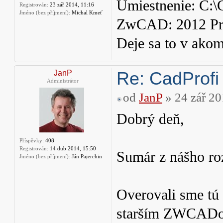
Umiestnenie: C:\
Registrován:
23 zář 2014, 11:16
Jméno (bez příjmení):
Michal Kmeť
ZwCAD: 2012 Prof
Deje sa to v ako
Re: CadProfi
JanP
Administrátor
od
JanP
» 24 zář 20
Dobrý deň,
Příspěvky:
408
Registrován:
14 dub 2014, 15:50
Sumár z nášho ro
Jméno (bez příjmení):
Ján Pajerchin
Overovali sme tú
starším ZWCADom 