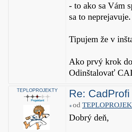
- to ako sa Vám s
sa to neprejavuje.
Tipujem že v inš
Ako prvý krok d
Odinštalovať CAD
Re: CadProfi
TEPLOPROJEKTY
od
TEPLOPROJE
Dobrý deň,