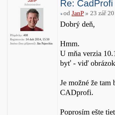
Re: CadProfi
JanP
Administrátor
od
JanP
» 23 zář 20
Dobrý deň,
Příspěvky:
408
Registrován:
14 dub 2014, 15:50
Hmm.
Jméno (bez příjmení):
Ján Pajerchin
U mňa verzia 10
byť - viď obrázok
Je možné že tam 
CADprofi.
Poprosím ešte tie