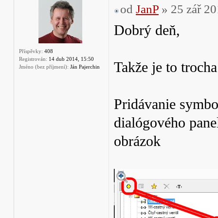
od
JanP
» 25 zář 20
Dobrý deň,
Příspěvky:
408
Registrován:
14 dub 2014, 15:50
Takže je to trocha
Jméno (bez příjmení):
Ján Pajerchin
Pridávanie symbo
dialógového panel
obrázok