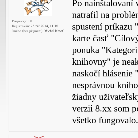
Po nainštalovaní 
natrafil na probl
Příspěvky:
10
spustení príkazu
Registrován:
23 zář 2014, 11:16
Jméno (bez příjmení):
Michal Kmeť
karte časť "Cílov
ponuka "Kategori
knihovny" je nea
naskočí hlásenie 
nesprávnou knih
žiadny užívateľsk
verzii 8.xx som 
všetko fungovalo.