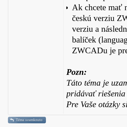
Ak chcete mať n
českú verziu ZW
verziu a následn
balíček (langua
ZWCADu je pre 
Pozn:
Táto téma je uza
pridávať riešenia
Pre Vaše otázky s
Téma uzamknuto