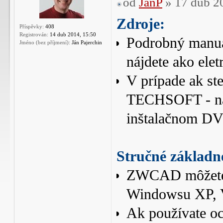
od
JanP
» 17 dub 2
Zdroje:
Příspěvky:
408
Registrován:
14 dub 2014, 15:50
Podrobný manuá
Jméno (bez příjmení):
Ján Pajerchin
nájdete ako ele
V prípade ak s
TECHSOFT - nác
inštalačnom D
Stručné základn
ZWCAD môžete i
Windowsu XP, V
Ak používate o