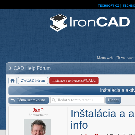
TECHSOFT CZ
│
TECHSO
Motto webu: "If you want a
CAD Help Fórum
ZWCAD Fórum
Instalace a aktivace ZWCADu
Inštalácia a ak
Téma uzamknuto
Inštalácia a
JanP
Administrátor
info