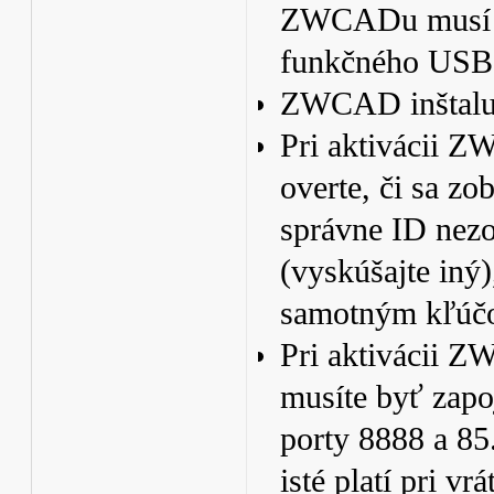
ZWCADu musí b
funkčného USB 
ZWCAD inštaluj
Pri aktivácii
overte, či sa z
správne ID nez
(vyskúšajte iný
samotným kľúč
Pri aktivácii 
musíte byť zapo
porty 8888 a 85.
isté platí pri vrá