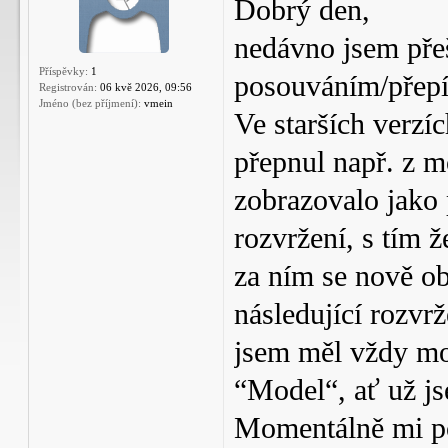
Dobrý den,
nedávno jsem př
Příspěvky:
1
posouváním/přepín
Registrován:
06 kvě 2026, 09:56
Jméno (bez příjmení):
vmein
Ve starších verz
přepnul např. z mo
zobrazovalo jako 
rozvržení, s tím ž
za ním se nově ob
následující rozvr
jsem měl vždy mo
“Model“, ať už js
Momentálně mi po