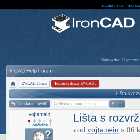
TECHSOFT CZ
│
TECHSO
Motto webu: "If you want a
CAD Help Fórum
ZWCAD Fórum
Technické dotazy ZWCADu
Lišta s ro
Odeslat odpověď
Lišta s rozv
vojtamein
od
vojtamein
» 06 k