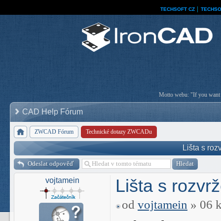
TECHSOFT CZ
│
TECHSO
Motto webu: "If you want a
CAD Help Fórum
ZWCAD Fórum
Technické dotazy ZWCADu
Lišta s ro
Odeslat odpověď
Lišta s rozv
vojtamein
od
vojtamein
» 06 k