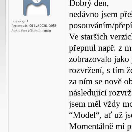
Dobrý den,
nedávno jsem př
Příspěvky:
1
posouváním/přepín
Registrován:
06 kvě 2026, 09:56
Jméno (bez příjmení):
vmein
Ve starších verz
přepnul např. z mo
zobrazovalo jako 
rozvržení, s tím ž
za ním se nově ob
následující rozvr
jsem měl vždy mo
“Model“, ať už js
Momentálně mi po