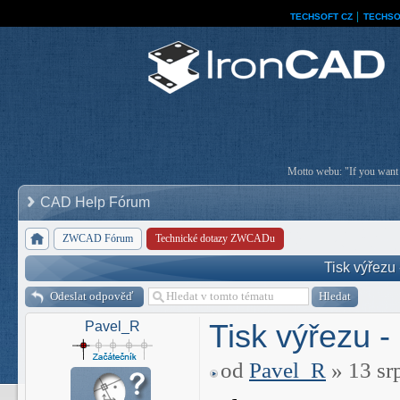
TECHSOFT CZ
│
TECHSO
Motto webu: "If you want a
CAD Help Fórum
ZWCAD Fórum
Technické dotazy ZWCADu
Tisk výřezu 
Odeslat odpověď
Tisk výřezu -
Pavel_R
od
Pavel_R
» 13 sr