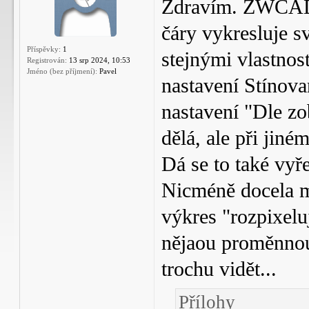
Zdravím. ZWCAD 
čáry vykresluje sv
Příspěvky:
1
stejnými vlastnost
Registrován:
13 srp 2024, 10:53
Jméno (bez příjmení):
Pavel
nastavení Stínova
nastavení "Dle zo
dělá, ale při jiné
Dá se to také vyř
Nicméně docela m
výkres "rozpixeluj
nějaou proměnnou 
trochu vidět...
Přílohy