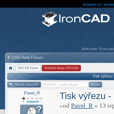
TECHSOFT CZ
│
TECHSO
Motto webu: "If you want a
CAD Help Fórum
ZWCAD Fórum
Technické dotazy ZWCADu
Tisk výřezu 
Odeslat odpověď
Tisk výřezu -
Pavel_R
od
Pavel_R
» 13 sr