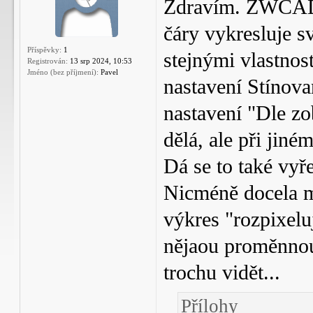
Zdravím. ZWCAD 
čáry vykresluje sv
Příspěvky:
1
stejnými vlastnost
Registrován:
13 srp 2024, 10:53
Jméno (bez příjmení):
Pavel
nastavení Stínova
nastavení "Dle zo
dělá, ale při jiné
Dá se to také vyř
Nicméně docela m
výkres "rozpixeluj
nějaou proměnnou 
trochu vidět...
Přílohy