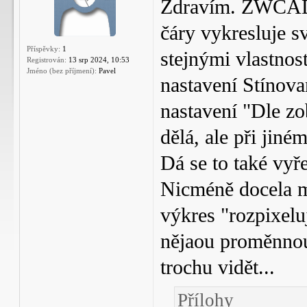
Zdravím. ZWCAD 
čáry vykresluje sv
Příspěvky:
1
stejnými vlastnost
Registrován:
13 srp 2024, 10:53
Jméno (bez příjmení):
Pavel
nastavení Stínova
nastavení "Dle zo
dělá, ale při jiné
Dá se to také vyř
Nicméně docela m
výkres "rozpixeluj
nějaou proměnnou 
trochu vidět...
Přílohy