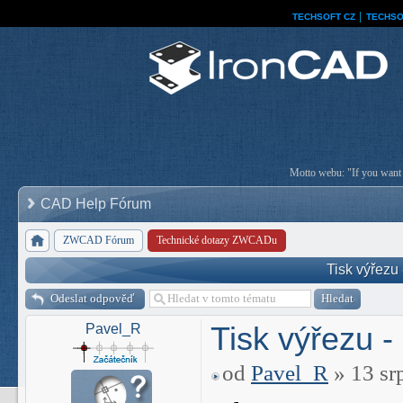
TECHSOFT CZ
│
TECHSO
Motto webu: "If you want a
CAD Help Fórum
ZWCAD Fórum
Technické dotazy ZWCADu
Tisk výřezu 
Odeslat odpověď
Tisk výřezu -
Pavel_R
od
Pavel_R
» 13 sr