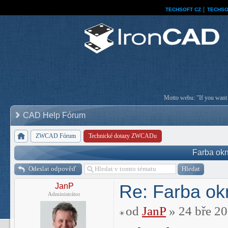
TECHSOFT CZ
│
TECHSO
Motto webu: "If you want a
CAD Help Fórum
ZWCAD Fórum
Technické dotazy ZWCADu
Farba ok
Odeslat odpověď
Re: Farba o
JanP
Administrátor
od
JanP
» 24 bře 20