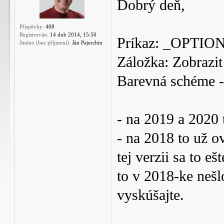
Dobrý deň,
Příspěvky:
408
Registrován:
14 dub 2014, 15:50
Príkaz: _OPTIO
Jméno (bez příjmení):
Ján Pajerchin
Záložka: Zobrazit
Barevná schéme - 
- na 2019 a 2020 
- na 2018 to už o
tej verzii sa to 
to v 2018-ke nešl
vyskúšajte.