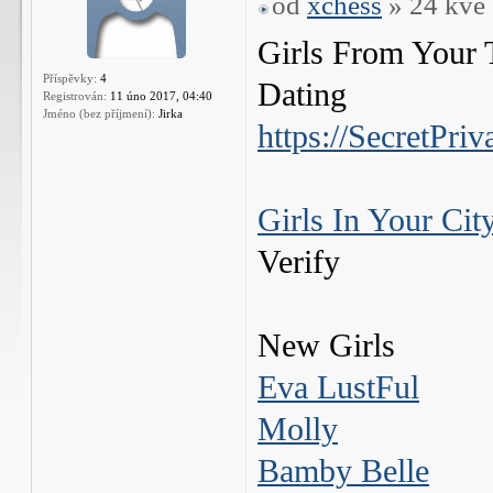
od
xchess
» 24 kvě 
Girls From Your 
Příspěvky:
4
Dating
Registrován:
11 úno 2017, 04:40
Jméno (bez příjmení):
Jirka
https://SecretPri
Girls In Your Cit
Verify
New Girls
Eva LustFul
Molly
Bamby Belle