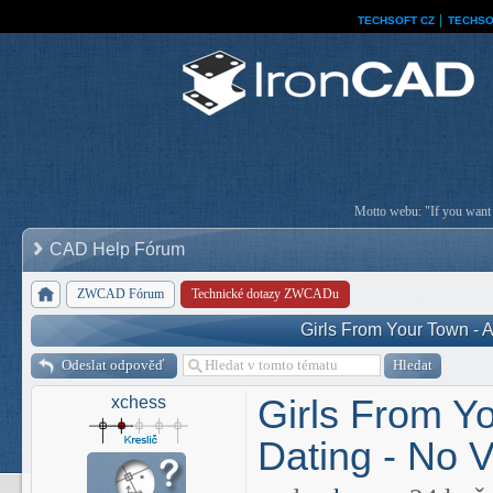
TECHSOFT CZ
│
TECHSO
Motto webu: "If you want a
CAD Help Fórum
ZWCAD Fórum
Technické dotazy ZWCADu
Girls From Your Town - 
Odeslat odpověď
Girls From Y
xchess
Dating - No V