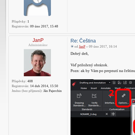
Příspěvky:
1
Registrován:
09 úno 2017, 15:48
JanP
Re: Čeština
Administrátor
od
JanP
» 09 úno 2017, 16:14
Dobrý deň,
Viď priložený obrázok.
Pozn: ak by Vám po prepnutí na češtinu
Příspěvky:
408
Registrován:
14 dub 2014, 15:50
Jméno (bez příjmení):
Ján Pajerchin