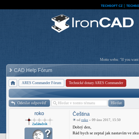
TECHSOFT CZ
│
TECHSO
Motto webu: "If you want a
CAD Help Fórum
ARES Commander Fórum
Technické dotazy ARES Commander
Odeslat odpověď
roko
Čeština
od
roko
» 09 úno 2017, 15:50
Dobrý den,
Rád bych se zeptal jak nastavím ve zk