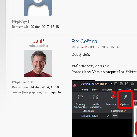
Příspěvky:
1
Registrován:
09 úno 2017, 15:48
JanP
Re: Čeština
Administrátor
od
JanP
» 09 úno 2017, 16:14
Dobrý deň,
Viď priložený obrázok.
Pozn: ak by Vám po prepnutí na češtinu
Příspěvky:
408
Registrován:
14 dub 2014, 15:50
Jméno (bez příjmení):
Ján Pajerchin