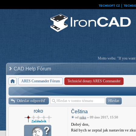
TECHSOFT CZ
│
TECHSO
Motto webu: "If you want a
CAD Help Fórum
ARES Commander Fórum
Technické dotazy ARES Commander
Odeslat odpověď
roko
Čeština
od
roko
» 09 úno 2017, 15:50
Dobrý den,
Rád bych se zeptal jak nastavím ve zk