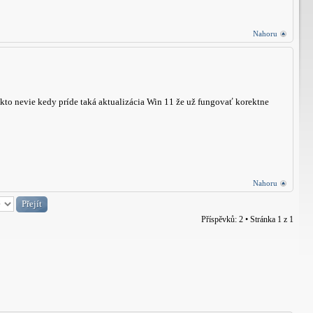
Nahoru
to nevie kedy príde taká aktualizácia Win 11 že už fungovať korektne
Nahoru
Příspěvků: 2 • Stránka
1
z
1