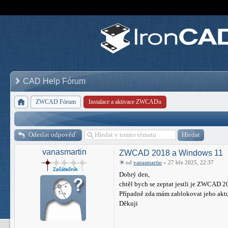
CAD Help Fórum
ZWCAD Fórum
Instalace a aktivace ZWCADu
Odeslat odpověď
vanasmartin
ZWCAD 2018 a Windows 11
od
vanasmartin
» 27 bře 2025, 22:37
Dobrý den,
chtěl bych se zeptat jestli je ZWCAD 
Případně zda mám zablokovat jeho aktu
Děkuji