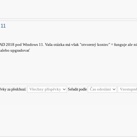
 11
AD 2018 pod Windows 11. Vaša otázka má však "otvorený koniec" = funguje ale nik
 alebo upgradovať
pěvky za předchozí:
Seřadit podle