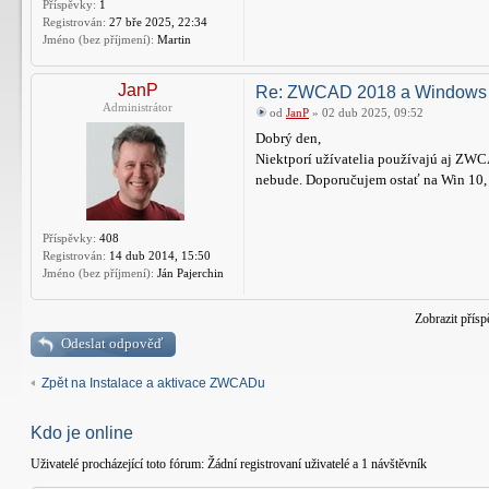
Příspěvky:
1
Registrován:
27 bře 2025, 22:34
Jméno (bez příjmení):
Martin
JanP
Re: ZWCAD 2018 a Windows
Administrátor
od
JanP
» 02 dub 2025, 09:52
Dobrý den,
Niektporí užívatelia používajú aj ZWC
nebude. Doporučujem ostať na Win 10,
Příspěvky:
408
Registrován:
14 dub 2014, 15:50
Jméno (bez příjmení):
Ján Pajerchin
Zobrazit přís
Odeslat odpověď
Zpět na Instalace a aktivace ZWCADu
Kdo je online
Uživatelé procházející toto fórum: Žádní registrovaní uživatelé a 1 návštěvník