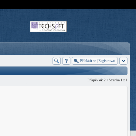
Přihlásit se
|
Registrovat
Příspěvků: 2 • Stránka
1
z
1