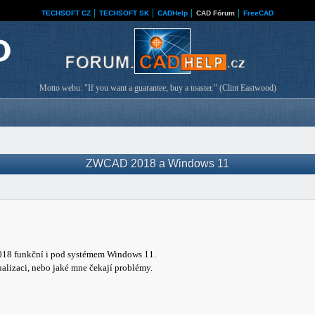
TECHSOFT CZ
│
TECHSOFT SK
│
CADHelp
│
CAD Fórum
│
FreeCAD
Motto webu: "If you want a guarantee, buy a toaster." (Clint Eastwood)
ZWCAD 2018 a Windows 11
2018 funkční i pod systémem Windows 11.
alizaci, nebo jaké mne čekají problémy.