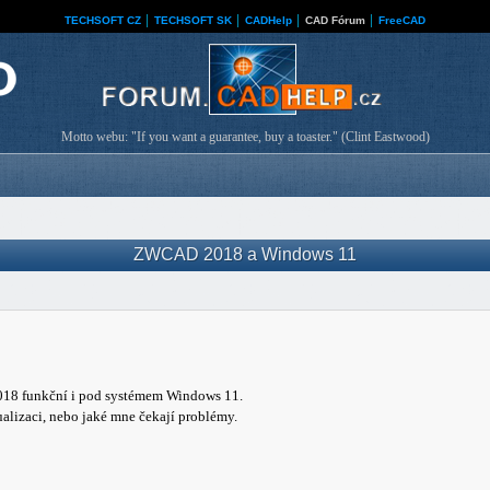
TECHSOFT CZ
│
TECHSOFT SK
│
CADHelp
│
CAD Fórum
│
FreeCAD
Motto webu: "If you want a guarantee, buy a toaster." (Clint Eastwood)
ZWCAD 2018 a Windows 11
2018 funkční i pod systémem Windows 11.
alizaci, nebo jaké mne čekají problémy.