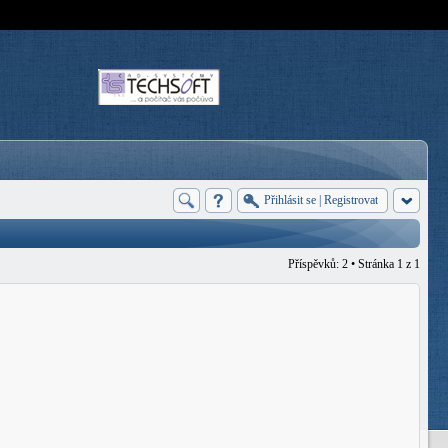
Přihlásit se
|
Registrovat
Příspěvků: 2 • Stránka
1
z
1