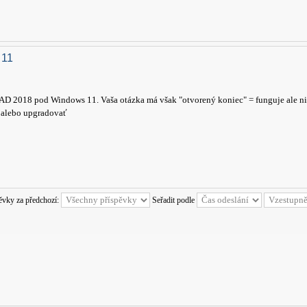
 11
AD 2018 pod Windows 11. Vaša otázka má však "otvorený koniec" = funguje ale nik
 alebo upgradovať
pěvky za předchozí:
Seřadit podle