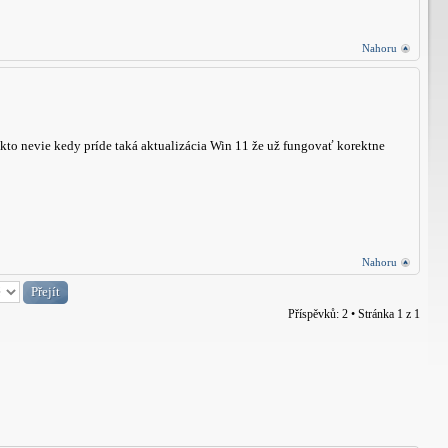
Nahoru
to nevie kedy príde taká aktualizácia Win 11 že už fungovať korektne
Nahoru
Příspěvků: 2 • Stránka
1
z
1