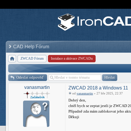
CAD Help Fórum
ZWCAD Fórum
Instalace a aktivace ZWCADu
Odeslat odpověď
vanasmartin
ZWCAD 2018 a Windows 11
od
vanasmartin
» 27 bře 2025, 22:37
Dobrý den,
chtěl bych se zeptat jestli je ZWCAD 
Případně zda mám zablokovat jeho aktu
Děkuji