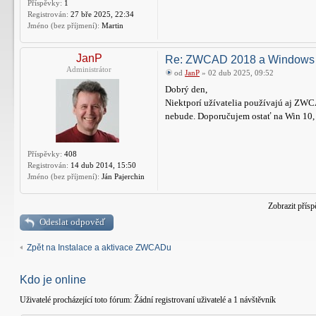
Příspěvky:
1
Registrován:
27 bře 2025, 22:34
Jméno (bez příjmení):
Martin
JanP
Re: ZWCAD 2018 a Windows
Administrátor
od
JanP
» 02 dub 2025, 09:52
Dobrý den,
Niektporí užívatelia používajú aj ZWC
nebude. Doporučujem ostať na Win 10,
Příspěvky:
408
Registrován:
14 dub 2014, 15:50
Jméno (bez příjmení):
Ján Pajerchin
Zobrazit přís
Odeslat odpověď
Zpět na Instalace a aktivace ZWCADu
Kdo je online
Uživatelé procházející toto fórum: Žádní registrovaní uživatelé a 1 návštěvník