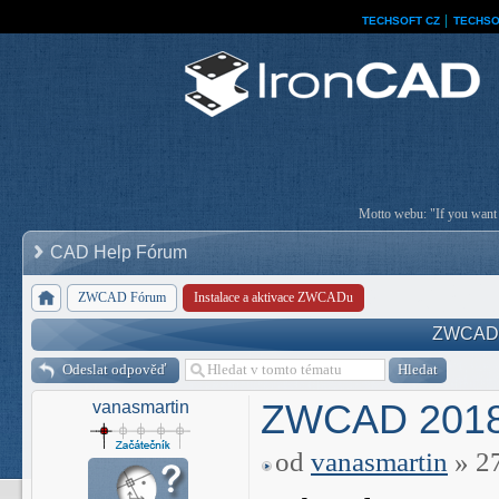
TECHSOFT CZ
│
TECHSO
Motto webu: "If you want a
CAD Help Fórum
ZWCAD Fórum
Instalace a aktivace ZWCADu
ZWCAD 
Odeslat odpověď
ZWCAD 2018
vanasmartin
od
vanasmartin
» 27