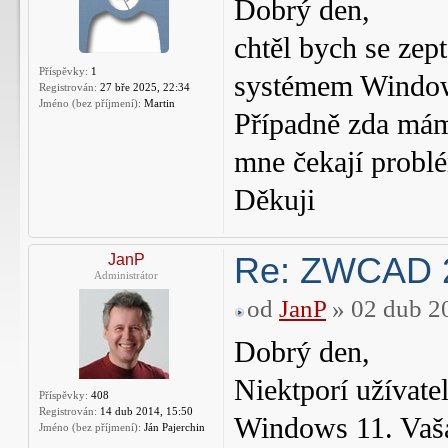
Dobrý den,
chtěl bych se zep
Příspěvky:
1
systémem Window
Registrován:
27 bře 2025, 22:34
Jméno (bez příjmení):
Martin
Případně zda mám 
mne čekají probl
Děkuji
Re: ZWCAD 2
JanP
Administrátor
od
JanP
» 02 dub 2
Dobrý den,
Niektporí užívat
Příspěvky:
408
Registrován:
14 dub 2014, 15:50
Windows 11. Vaša
Jméno (bez příjmení):
Ján Pajerchin