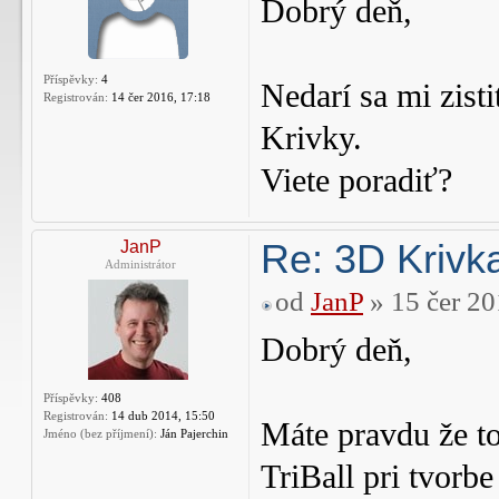
Dobrý deň,
Příspěvky:
4
Nedarí sa mi zisti
Registrován:
14 čer 2016, 17:18
Krivky.
Viete poradiť?
Re: 3D Krivka
JanP
Administrátor
od
JanP
» 15 čer 20
Dobrý deň,
Příspěvky:
408
Registrován:
14 dub 2014, 15:50
Máte pravdu že t
Jméno (bez příjmení):
Ján Pajerchin
TriBall pri tvor