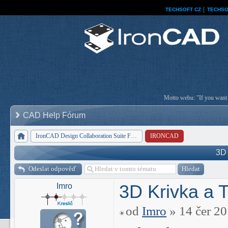
TECHSOFT CZ
│
TECHSO
Motto webu: "If you want a
CAD Help Fórum
IronCAD Design Collaboration Suite Forum
IRONCAD
3D 
Odeslat odpověď
3D Krivka a T
Imro
od
Imro
» 14 čer 20