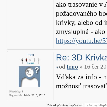
ako trasovanie v
požadovaného bo
krivky, alebo od 
zmysluplná - ako 
https://youtu.b
Re: 3D Krivka
Imro
od
Imro
» 16 čer 20
Vďaka za info - n
možnosť trasovať
Příspěvky:
4
Registrován:
14 čer 2016, 17:18
Zobrazit příspěvky za předchozí: