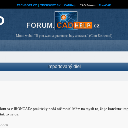
TECHSOFT CZ
│
TECHSOFT SK
│
CADHelp
│
CAD Fórum
│
FreeCAD
Motto webu: "If you want a guarantee, buy a toaster." (Clint Eastwood)
Importovaný diel
om sa v IRONCADe prakticky nedá nič robiť. Mám na mysli to, že je korektne imp
tak to nejde.
padoch