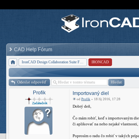
CAD Help Fórum
IronCAD Design Collaboration Suite Forum
IRONCAD
Odeslat odpověď
Profik
Importovaný diel
od
Profik
» 18 říj 2016, 17:28
Dobrý deň,
Čo mám robiť, keď s importovaným diel
či aplikovať na neho nejaké vlastnosti, 
Poprosím o radu čo robiť v takých prí