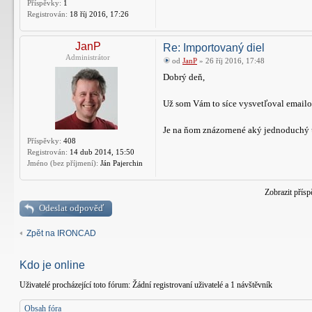
Příspěvky:
1
Registrován:
18 říj 2016, 17:26
JanP
Re: Importovaný diel
Administrátor
od
JanP
» 26 říj 2016, 17:48
Dobrý deň,
Už som Vám to síce vysvetľoval emailom
Je na ňom znázornené aký jednoduchý úk
Příspěvky:
408
Registrován:
14 dub 2014, 15:50
Jméno (bez příjmení):
Ján Pajerchin
Zobrazit přís
Odeslat odpověď
Zpět na IRONCAD
Kdo je online
Uživatelé procházející toto fórum: Žádní registrovaní uživatelé a 1 návštěvník
Obsah fóra