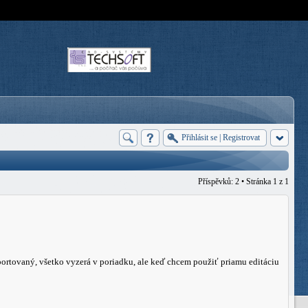
Přihlásit se
|
Registrovat
Příspěvků: 2 • Stránka
1
z
1
ortovaný, všetko vyzerá v poriadku, ale keď chcem použiť priamu editáciu