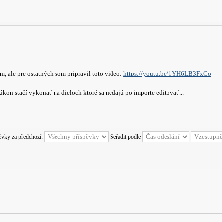
, ale pre ostatných som pripravil toto video:
https://youtu.be/1YH6LB3FxCo
on stačí vykonať na dieloch ktoré sa nedajú po importe editovať...
pěvky za předchozí:
Seřadit podle