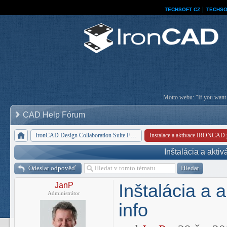
TECHSOFT CZ
│
TECHSO
Motto webu: "If you want a
CAD Help Fórum
IronCAD Design Collaboration Suite Forum
Instalace a aktivace IRONCAD 
Inštalácia a akt
Odeslat odpověď
Inštalácia a
JanP
Administrátor
info