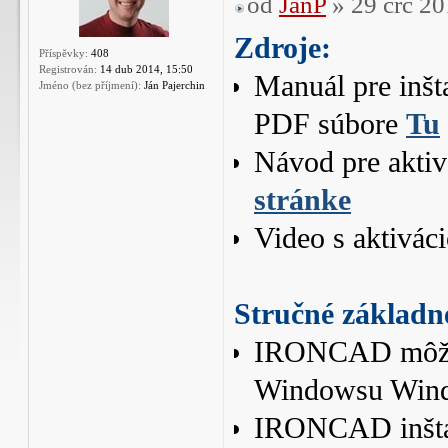
od
JanP
» 29 črc 20
Zdroje:
Příspěvky:
408
Registrován:
14 dub 2014, 15:50
Manuál pre inšt
Jméno (bez příjmení):
Ján Pajerchin
PDF súbore
Tu
Návod pre akt
stránke
Video s aktivác
Stručné základn
IRONCAD môžete
Windowsu Wind
IRONCAD inštalu