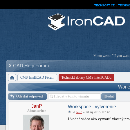
TECHSOFT CZ
│
TECHSO
Motto webu: "If you want a
CAD Help Fórum
CMS IntelliCAD Fórum
Technické dotazy CMS IntelliCADu
Works
Odeslat odpověď
JanP
Workspace - vytvorenie
Administrátor
od
JanP
» 28 říj 2015, 07:48
Úvodné video ako vytvoriť vlastný pra