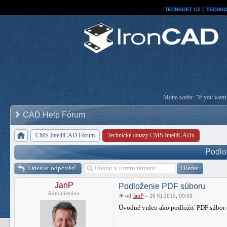
TECHSOFT CZ
│
TECHSO
Motto webu: "If you want a
CAD Help Fórum
CMS IntelliCAD Fórum
Technické dotazy CMS IntelliCADu
Podlo
Odeslat odpověď
JanP
Podloženie PDF súboru
Administrátor
od
JanP
» 26 říj 2015, 09:10
Úvodné video ako podložiť PDF súbor