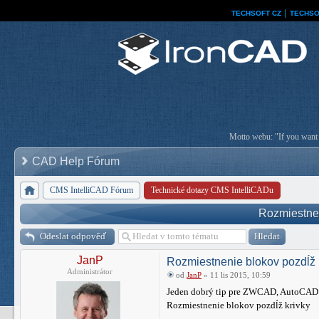
TECHSOFT CZ
│
TECHSO
Motto webu: "If you want a
CAD Help Fórum
CMS IntelliCAD Fórum
Technické dotazy CMS IntelliCADu
Rozmiestnen
Odeslat odpověď
JanP
Rozmiestnenie blokov pozdĺž 
Administrátor
od
JanP
» 11 lis 2015, 10:59
Jeden dobrý tip pre ZWCAD, AutoCAD 
Rozmiestnenie blokov pozdĺž krivky