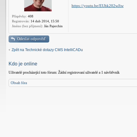
https://youtu.be/EUhk202wJiw
Příspěvky:
408
Registrován:
14 dub 2014, 15:50
Jméno (bez příjmení):
Ján Pajerchin
Odeslat odpověď
Zpět na Technické dotazy CMS IntelliCADu
Kdo je online
Uživatelé procházející toto fórum: Žádní registrovaní uživatelé a 1 návštěvník
Obsah fóra