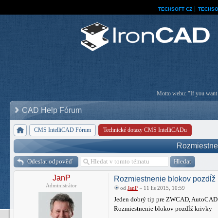
TECHSOFT CZ
│
TECHSO
Motto webu: "If you want a
CAD Help Fórum
CMS IntelliCAD Fórum
Technické dotazy CMS IntelliCADu
Rozmiestnen
Odeslat odpověď
JanP
Rozmiestnenie blokov pozdĺž 
Administrátor
od
JanP
» 11 lis 2015, 10:59
Jeden dobrý tip pre ZWCAD, AutoCAD 
Rozmiestnenie blokov pozdĺž krivky