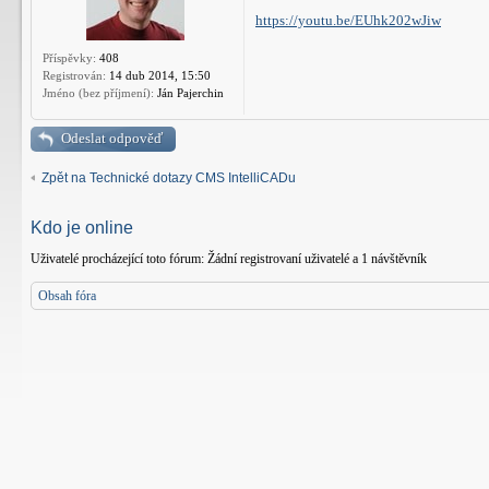
https://youtu.be/EUhk202wJiw
Příspěvky:
408
Registrován:
14 dub 2014, 15:50
Jméno (bez příjmení):
Ján Pajerchin
Odeslat odpověď
Zpět na Technické dotazy CMS IntelliCADu
Kdo je online
Uživatelé procházející toto fórum: Žádní registrovaní uživatelé a 1 návštěvník
Obsah fóra