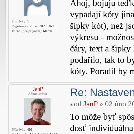
Ahoj, bojuju teďk
vypadají kóty jina
Příspěvky:
1
šipky kót), než j
Registrován:
25 led 2023, 16:13
Jméno (bez příjmení):
Marek
výkresu - možnosti
čáry, text a šipky
podařilo, tak to 
kóty. Poradil by 
Re: Nastaven
JanP
Administrátor
od
JanP
» 02 úno 2
To môže byť spôso
dosť individuálna
Příspěvky:
408