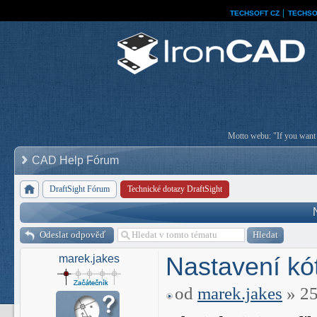
TECHSOFT CZ
│
TECHSO
Motto webu: "If you want a
CAD Help Fórum
DraftSight Fórum
Technické dotazy DraftSight
Odeslat odpověď
Nastavení kó
marek.jakes
od
marek.jakes
» 25