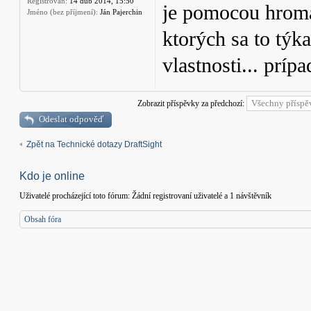
Registrován:
14 dub 2014, 15:50
je pomocou hroma
Jméno (bez příjmení):
Ján Pajerchin
ktorých sa to týk
vlastnosti... príp
Zobrazit příspěvky za předchozí:
Odeslat odpověď
Zpět na Technické dotazy DraftSight
Kdo je online
Uživatelé procházející toto fórum: Žádní registrovaní uživatelé a 1 návštěvník
Obsah fóra