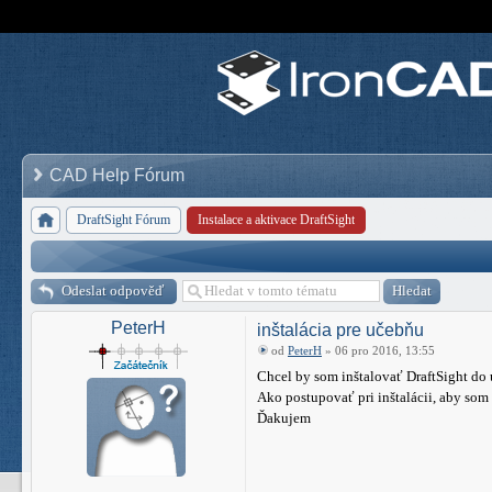
CAD Help Fórum
DraftSight Fórum
Instalace a aktivace DraftSight
Odeslat odpověď
PeterH
inštalácia pre učebňu
od
PeterH
» 06 pro 2016, 13:55
Chcel by som inštalovať DraftSight do 
Ako postupovať pri inštalácii, aby som
Ďakujem