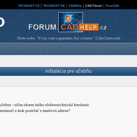
TECHSOFT CZ
│
TECHSOFT SK
│
CADHelp
│
CAD Fórum
│
FreeCAD
Motto webu: "If you want a guarantee, buy a toaster." (Clint Eastwood)
inštalácia pre učebňu
učebne - učím okrem iného elektrotechnické kreslenie.
 nemusel x-krát posielať e-mailovú adresu?