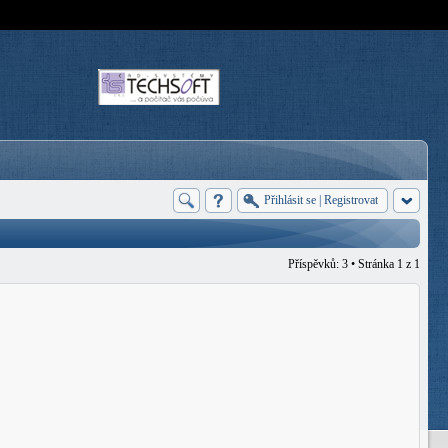
Přihlásit se
|
Registrovat
Příspěvků: 3 • Stránka
1
z
1