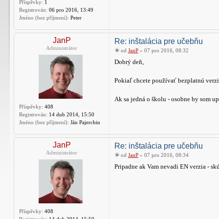
Příspěvky:
1
Registrován:
06 pro 2016, 13:49
Jméno (bez příjmení):
Peter
JanP
Re: inštalácia pre učebňu
Administrátor
od
JanP
» 07 pro 2016, 08:32
Dobrý deň,
Pokiaľ chcete používať bezplatnú verz
Ak sa jedná o školu - osobne by som up
Příspěvky:
408
Registrován:
14 dub 2014, 15:50
Jméno (bez příjmení):
Ján Pajerchin
JanP
Re: inštalácia pre učebňu
Administrátor
od
JanP
» 07 pro 2016, 08:34
Pripadne ak Vam nevadi EN verzia - sk
Příspěvky:
408