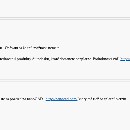
iu - Obávam sa že inú možnosť nemáte.
rednostnil produkty Autodesku, ktoré dostanete bezplatne. Podrobnosti viď:
http:
úste sa pozrieť na nanoCAD -
http://nanocad.com/
ktorý má tiež bezplatnú verziu