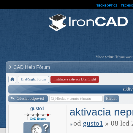
TECHSOFT CZ
│
TECHSO
Motto webu: "If you want a
CAD Help Fórum
DraftSight Fórum
Instalace a aktivace DraftSight
akti
Odeslat odpověď
aktivacia ne
gusto1
od
gusto1
» 08 led 