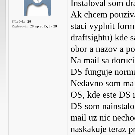
Instaloval som dr
Ak chcem pouzivat 
Příspěvky:
26
staci vyplnit form
Registrován:
20 srp 2015, 07:28
draftsightu) kde s
obor a nazov a po
Na mail sa doruci 
DS funguje norma
Nedavno som mal 
OS, kde este DS n
DS som nainstalov
mail uz nic necho
naskakuje teraz p