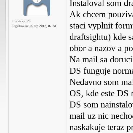
Instaloval som dr
Ak chcem pouzivat 
Příspěvky:
26
staci vyplnit form
Registrován:
20 srp 2015, 07:28
draftsightu) kde s
obor a nazov a po
Na mail sa doruci 
DS funguje norma
Nedavno som mal 
OS, kde este DS n
DS som nainstalov
mail uz nic necho
naskakuje teraz p