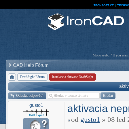
TECHSOFT CZ
│
TECHSO
Motto webu: "If you want a
CAD Help Fórum
DraftSight Fórum
Instalace a aktivace DraftSight
akti
Odeslat odpověď
aktivacia ne
gusto1
od
gusto1
» 08 led 