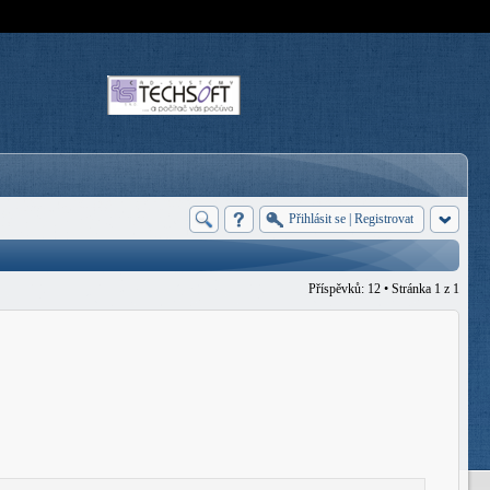
Přihlásit se
|
Registrovat
Příspěvků: 12 • Stránka
1
z
1