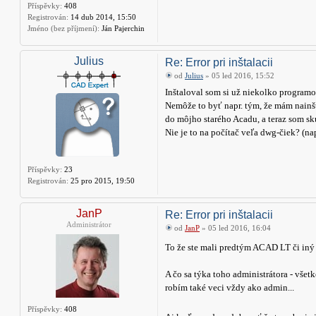
Příspěvky:
408
Registrován:
14 dub 2014, 15:50
Jméno (bez příjmení):
Ján Pajerchin
Julius
Re: Error pri inštalacii
od
Julius
» 05 led 2016, 15:52
Inštaloval som si už niekolko programo
Nemôže to byť napr. tým, že mám nain
do môjho starého Acadu, a teraz som skú
Nie je to na počítač veľa dwg-čiek? (nap
Příspěvky:
23
Registrován:
25 pro 2015, 19:50
JanP
Re: Error pri inštalacii
Administrátor
od
JanP
» 05 led 2016, 16:04
To že ste mali predtým ACAD LT či iný
A čo sa týka toho administrátora - všetk
robím také veci vždy ako admin...
Příspěvky:
408