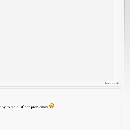
Nahoru
že by to malo ísť bez problémov