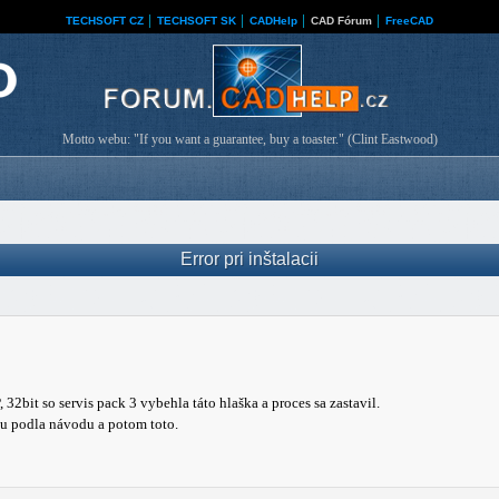
TECHSOFT CZ
│
TECHSOFT SK
│
CADHelp
│
CAD Fórum
│
FreeCAD
Motto webu: "If you want a guarantee, buy a toaster." (Clint Eastwood)
Error pri inštalacii
, 32bit so servis pack 3 vybehla táto hlaška a proces sa zastavil.
lku podla návodu a potom toto.