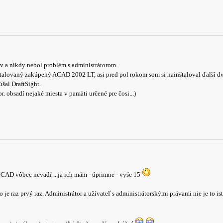
v a nikdy nebol problém s administrátorom.
štalovaný zakúpený ACAD 2002 LT, asi pred pol rokom som si nainštaloval ďalší
šal DraftSight.
r. obsadí nejaké miesta v pamäti určené pre čosi...)
 CAD vôbec nevadí ...ja ich mám - úprimne - vyše 15
o je raz prvý raz. Administrátor a užívateľ s administrátorskými právami nie je to ist