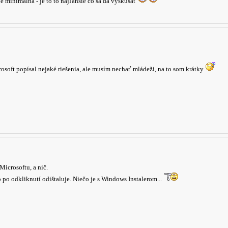
e minimálna - je to to najľahšie čo sa dá vyskúšať
osoft popísal nejaké riešenia, ale musím nechať mládeži, na to som krátky
icrosoftu, a nič.
to po odkliknutí odištaluje. Niečo je s Windows Instalerom...