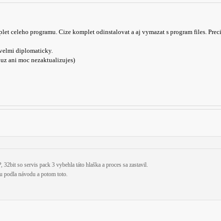
let celeho programu. Cize komplet odinstalovat a aj vymazat s program files. Precis
velmi diplomaticky.
 uz ani moc nezaktualizujes)
, 32bit so servis pack 3 vybehla táto hlaška a proces sa zastavil.
ku podla návodu a potom toto.