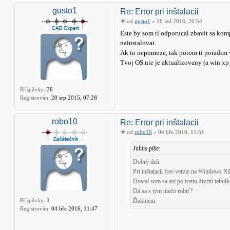
gusto1
Re: Error pri inštalacii
od
gusto1
» 16 led 2016, 20:54
Este by som ti odporucal zbavit sa komp
nainstalovat.
Ak to nepomoze, tak potom ti poradim 
Tvoj OS nie je aktualizovany (a win xp
Příspěvky:
26
Registrován:
20 srp 2015, 07:28
robo10
Re: Error pri inštalacii
od
robo10
» 04 bře 2016, 11:51
Julius píše:
Dobrý deň.
Pri inštalacii free verzie na Windows XP
Dostal som sa asi po tretiu-štvrtú tabul
Dá sa s tým niečo robiť?
Příspěvky:
1
Ďakujem
Registrován:
04 bře 2016, 11:47