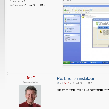
Přílohy
Příspěvky:
23
Registrován:
25 pro 2015, 19:50
JanP
Re: Error pri inštalacii
Administrátor
od
JanP
» 05 led 2016, 09:26
Ak ste to inštalovali ako administráto