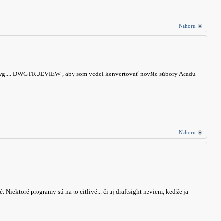
Nahoru
 dwg.... DWGTRUEVIEW , aby som vedel konvertovať novšie súbory Acadu
Nahoru
é. Niektoré programy sú na to citlivé... či aj draftsight neviem, keďže ja