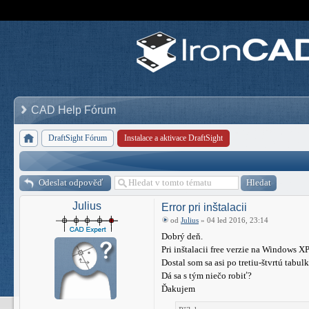
CAD Help Fórum
DraftSight Fórum
Instalace a aktivace DraftSight
Odeslat odpověď
Julius
Error pri inštalacii
od
Julius
» 04 led 2016, 23:14
Dobrý deň.
Pri inštalacii free verzie na Windows XP
Dostal som sa asi po tretiu-štvrtú tabu
Dá sa s tým niečo robiť?
Ďakujem