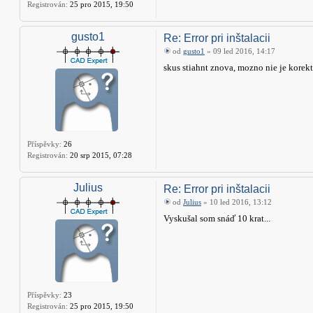
Registrován:
25 pro 2015, 19:50
gusto1
Re: Error pri inštalacii
od
gusto1
» 09 led 2016, 14:17
skus stiahnt znova, mozno nie je korek
Příspěvky:
26
Registrován:
20 srp 2015, 07:28
Julius
Re: Error pri inštalacii
od
Julius
» 10 led 2016, 13:12
Vyskušal som snáď 10 krat...
Příspěvky:
23
Registrován:
25 pro 2015, 19:50