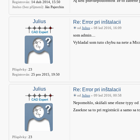
Aj keď pravdepodobnosť že to zaberie j
Registrován:
14 dub 2014, 15:50
Jméno (bez příjmení):
Ján Pajerchin
Julius
Re: Error pri inštalacii
od
Julius
» 08 led 2016, 16:09
som admin....
Vyhladal som tuto chybu na nete a Micr
Příspěvky:
23
Registrován:
25 pro 2015, 19:50
Julius
Re: Error pri inštalacii
od
Julius
» 09 led 2016, 00:58
Nepomohlo, skúšali sme rôzne typy od M
Zasekne sa to pri registrácii a samo sa 
Příspěvky:
23