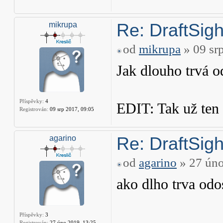
Re: DraftSight
mikrupa
od
mikrupa
» 09 sr
Jak dlouho trvá o
Příspěvky:
4
EDIT: Tak už ten e
Registrován:
09 srp 2017, 09:05
Re: DraftSight
agarino
od
agarino
» 27 úno
ako dlho trva odo
Příspěvky:
3
Registrován:
27 úno 2019, 13:25