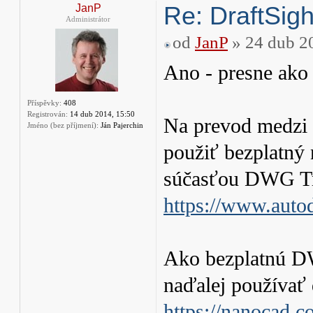
Re: DraftSight
JanP
Administrátor
od
JanP
» 24 dub 2
Ano - presne ako 
Příspěvky:
408
Registrován:
14 dub 2014, 15:50
Na prevod medzi
Jméno (bez příjmení):
Ján Pajerchin
použiť bezplatný 
súčasťou DWG T
https://www.auto
Ako bezplatnú D
naďalej používa
https://nanocad.