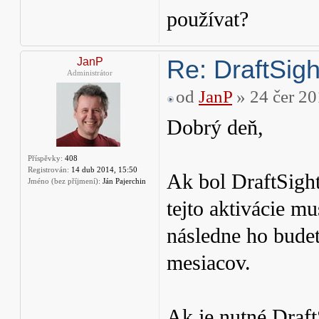
používat?
Re: DraftSight
JanP
Administrátor
od
JanP
» 24 čer 20
Dobrý deň,
Příspěvky:
408
Registrován:
14 dub 2014, 15:50
Ak bol DraftSight
Jméno (bez příjmení):
Ján Pajerchin
tejto aktivácie m
následne ho bude
mesiacov.
Ak je nutné Draf