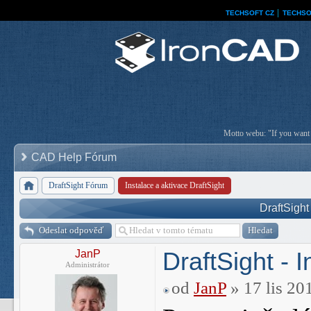
TECHSOFT CZ
│
TECHSO
Motto webu: "If you want a
CAD Help Fórum
DraftSight Fórum
Instalace a aktivace DraftSight
DraftSight 
Odeslat odpověď
DraftSight - I
JanP
Administrátor
od
JanP
» 17 lis 20