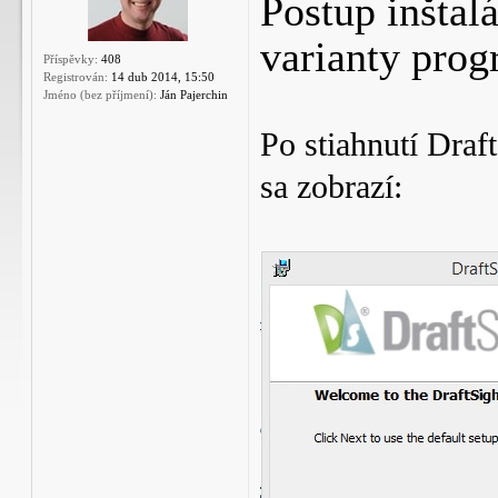
Postup inštalá
varianty prog
Příspěvky:
408
Registrován:
14 dub 2014, 15:50
Jméno (bez příjmení):
Ján Pajerchin
Po stiahnutí Draf
sa zobrazí: