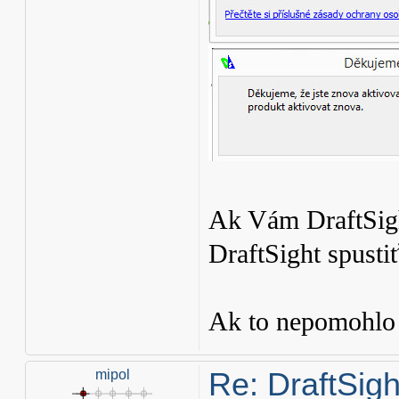
Ak Vám DraftSight
DraftSight spust
Ak to nepomohlo 
Re: DraftSight
mipol