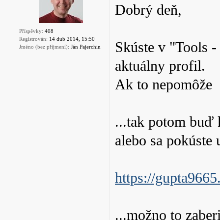
Dobrý deň,
Příspěvky:
408
Registrován:
14 dub 2014, 15:50
Skúste v "Tools -
Jméno (bez příjmení):
Ján Pajerchin
aktuálny profil.
Ak to nepomôže
...tak potom buď 
alebo sa pokúste u
https://gupta9665
...možno to zaber