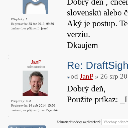
Dobrý deň , chcem
slovenskú alebo č
Příspěvky:
1
Aký je postup. Te
Registrován:
25 črc 2019, 09:56
Jméno (bez příjmení):
jozef
verziu.
Dkaujem
Re: DraftSight
JanP
Administrátor
od
JanP
» 26 srp 20
Dobrý deň,
Použite príkaz: _
Příspěvky:
408
Registrován:
14 dub 2014, 15:50
Jméno (bez příjmení):
Ján Pajerchin
Zobrazit příspěvky za předchozí: