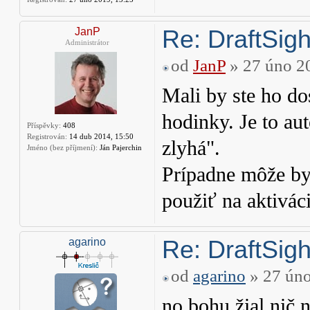
Re: DraftSight
JanP
Administrátor
od
JanP
» 27 úno 2
Mali by ste ho d
hodinky. Je to au
Příspěvky:
408
Registrován:
14 dub 2014, 15:50
zlyhá".
Jméno (bez příjmení):
Ján Pajerchin
Prípadne môže by
použiť na aktivác
Re: DraftSight
agarino
od
agarino
» 27 úno
no bohu žial nič 