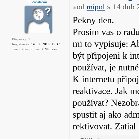
od
mipol
» 14 dub 
Pekny den.
Prosim vas o radu
Příspěvky:
1
mi to vypisuje: A
Registrován:
14 dub 2016, 15:37
Jméno (bez příjmení):
Miloslav
být připojeni k i
používat, je nutné
K internetu připo
reaktivace. Jak m
používat? Nezobra
spustit aj ako adm
rektivovat. Zatia