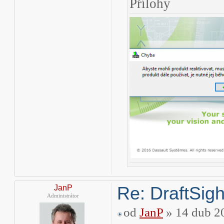
Přílohy
Re: DraftSight
JanP
Administrátor
od
JanP
» 14 dub 2