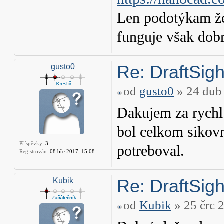
Len podotýkam že 
funguje však dobr
Re: DraftSight
gusto0
od
gusto0
» 24 dub
Dakujem za rychlu
bol celkom sikovn
Příspěvky:
3
potreboval.
Registrován:
08 bře 2017, 15:08
Re: DraftSight
Kubik
od
Kubik
» 25 črc 