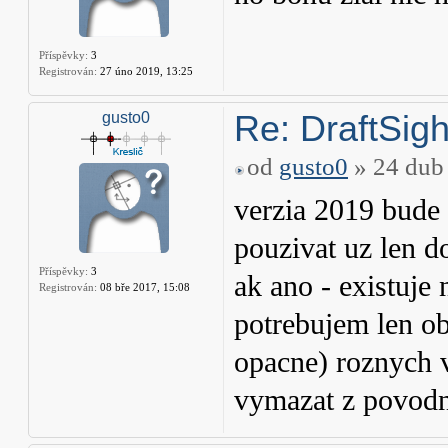
Příspěvky:
3
Registrován:
27 úno 2019, 13:25
Re: DraftSight
gusto0
od
gusto0
» 24 dub
verzia 2019 bude 
pouzivat uz len 
Příspěvky:
3
ak ano - existuje
Registrován:
08 bře 2017, 15:08
potrebujem len ob
opacne) roznych v
vymazat z povodn