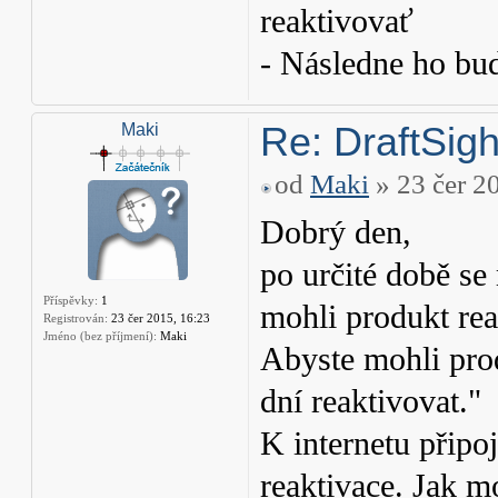
reaktivovať
- Následne ho bu
Re: DraftSight
Maki
od
Maki
» 23 čer 2
Dobrý den,
po určité době se
Příspěvky:
1
mohli produkt rea
Registrován:
23 čer 2015, 16:23
Jméno (bez příjmení):
Maki
Abyste mohli prod
dní reaktivovat."
K internetu připo
reaktivace. Jak m