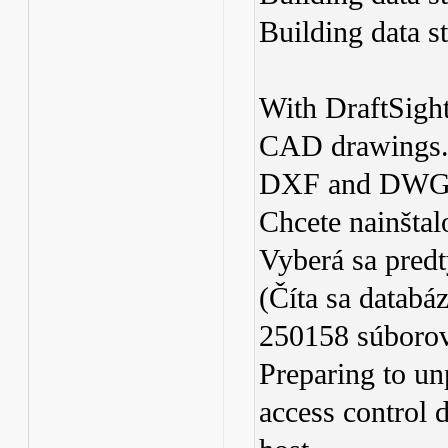
Building data s
With DraftSight
CAD drawings. 
DXF and DWG
Chcete nainštal
Vyberá sa predt
(Číta sa databá
250158 súborov
Preparing to un
access control 