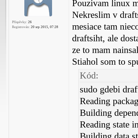
Pouzivam linux mi
Nekreslim v draft
Příspěvky:
26
mesiace tam nieco
Registrován:
20 srp 2015, 07:28
draftsiht, ale dos
ze to mam nainsal
Stiahol som to sp
Kód:
sudo gdebi draf
Reading package
Building dep
Reading state i
Building data s