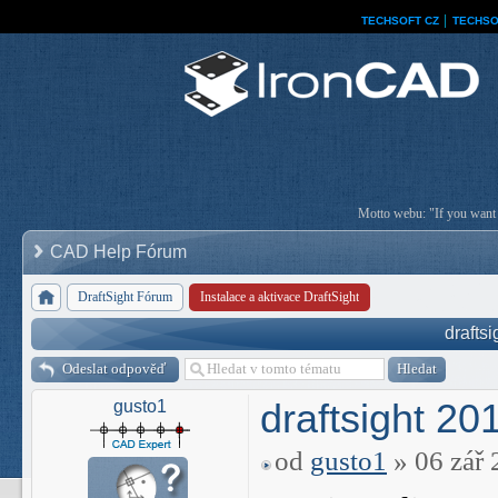
TECHSOFT CZ
│
TECHSO
Motto webu: "If you want a
CAD Help Fórum
DraftSight Fórum
Instalace a aktivace DraftSight
drafts
Odeslat odpověď
draftsight 20
gusto1
od
gusto1
» 06 zář 