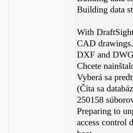
Building data s
With DraftSight
CAD drawings. 
DXF and DWG
Chcete nainštal
Vyberá sa predt
(Číta sa databá
250158 súborov
Preparing to un
access control 