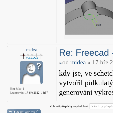
Re: Freecad 
midea
od
midea
» 17 bře 
kdy jse, ve schet
vytvořil půlkulatý
Příspěvky:
1
generování výkre
Registrován:
17 bře 2022, 13:57
Zobrazit příspěvky za předchozí:
Odeslat odpověď