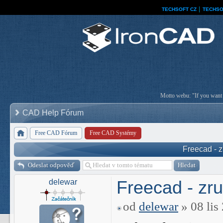
TECHSOFT CZ
│
TECHSO
Motto webu: "If you want a
CAD Help Fórum
Free CAD Fórum
Free CAD Systémy
Freecad - 
Odeslat odpověď
Freecad - zr
delewar
od
delewar
» 08 lis