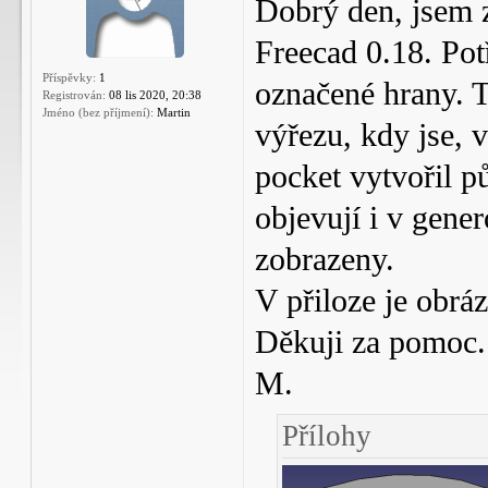
Dobrý den, jsem 
Freecad 0.18. Pot
Příspěvky:
1
označené hrany. T
Registrován:
08 lis 2020, 20:38
Jméno (bez příjmení):
Martin
výřezu, kdy jse, 
pocket vytvořil p
objevují i v gene
zobrazeny.
V přiloze je obráz
Děkuji za pomoc.
M.
Přílohy