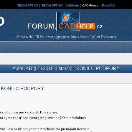
TECHSOFT CZ
│
TECHSOFT SK
│
CADHelp
│
CAD Fórum
│
FreeCAD
Motto webu: "If you want a guarantee, buy a toaster." (Clint Eastwood)
AutoCAD (LT) 2010 a staršie - KONIEC PODPORY
ie - KONIEC PODPORY
 podporu pre verzie 2010 a staršie.
á aj možnosť opätovnej reaktivácie týchto produktov!
ať - asi sa už nevyhnete prechodu na prenájom licencie.