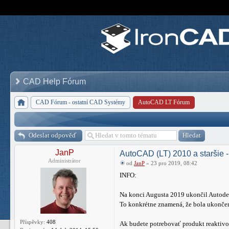
CAD Help Fórum
CAD Fórum - ostatní CAD Systémy
AutoCAD LT Fórum
Odeslat odpověď
JanP
AutoCAD (LT) 2010 a starš
Administrátor
od
JanP
» 23 pro 2019, 08:42
INFO:
Na konci Augusta 2019 ukončil Autodesk
To konkrétne znamená, že bola ukončen
Příspěvky:
408
Ak budete potrebovať produkt reaktivov