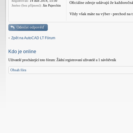
Registrován:
14 dub 2014, 15:50
Oficiálne zdroje udávajú že každoročn
Jméno (bez příjmení):
Ján Pajerchin
Vždy však máte na výber - prechod na t
Odeslat odpověď
Zpět na AutoCAD LT Fórum
Kdo je online
Uživatelé procházející toto fórum: Žádní registrovaní uživatelé a 1 návštěvník
Obsah fóra