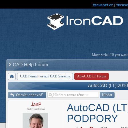
TECHSOFT CZ
│
TECHSO
Motto webu: "If you want a
CAD Help Fórum
CAD Fórum - ostatní CAD Systémy
AutoCAD LT Fórum
AutoCAD (LT) 201
Odeslat odpověď
AutoCAD (LT)
JanP
Administrátor
PODPORY