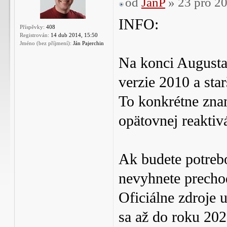
od
JanP
» 23 pro 20
INFO:
Příspěvky:
408
Registrován:
14 dub 2014, 15:50
Jméno (bez příjmení):
Ján Pajerchin
Na konci Augusta
verzie 2010 a star
To konkrétne zna
opätovnej reaktiv
Ak budete potrebo
nevyhnete precho
Oficiálne zdroje
sa až do roku 20