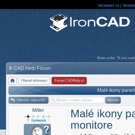
TECHSOFT CZ
│
TECHSO
Motto webu: "If you want a
CAD Help Fórum
Obecné informace
Forum CADHelp.cz
Malé ikony panel
Odeslat odpověď
Malé ikony p
Mitter
monitore