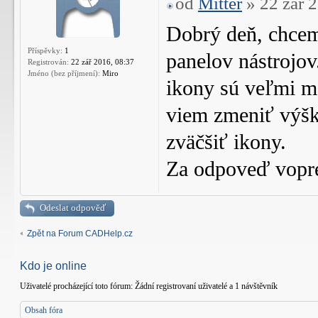
od
Mitter
» 22 zář 
Dobrý deň, chcem 
Příspěvky:
1
panelov nástrojo
Registrován:
22 zář 2016, 08:37
Jméno (bez příjmení):
Miro
ikony sú veľmi m
viem zmeniť výšk
zväčšiť ikony.
Za odpoveď vopr
Odeslat odpověď
Zpět na Forum CADHelp.cz
Kdo je online
Uživatelé procházející toto fórum: Žádní registrovaní uživatelé a 1 návštěvník
Obsah fóra