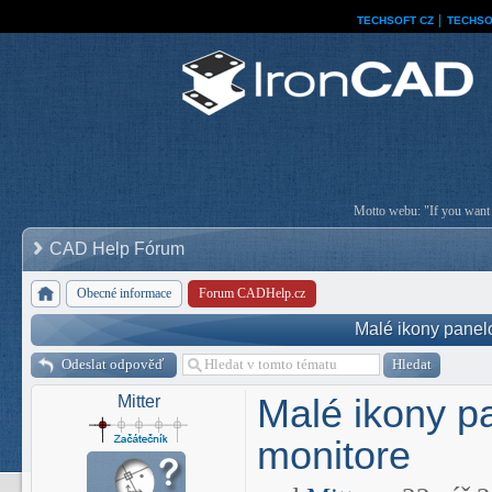
TECHSOFT CZ
│
TECHSO
Motto webu: "If you want a
CAD Help Fórum
Obecné informace
Forum CADHelp.cz
Malé ikony panel
Odeslat odpověď
Malé ikony p
Mitter
monitore