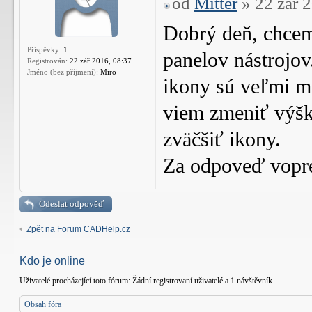
od
Mitter
» 22 zář 
Dobrý deň, chcem 
Příspěvky:
1
panelov nástrojo
Registrován:
22 zář 2016, 08:37
Jméno (bez příjmení):
Miro
ikony sú veľmi m
viem zmeniť výšk
zväčšiť ikony.
Za odpoveď vopr
Odeslat odpověď
Zpět na Forum CADHelp.cz
Kdo je online
Uživatelé procházející toto fórum: Žádní registrovaní uživatelé a 1 návštěvník
Obsah fóra