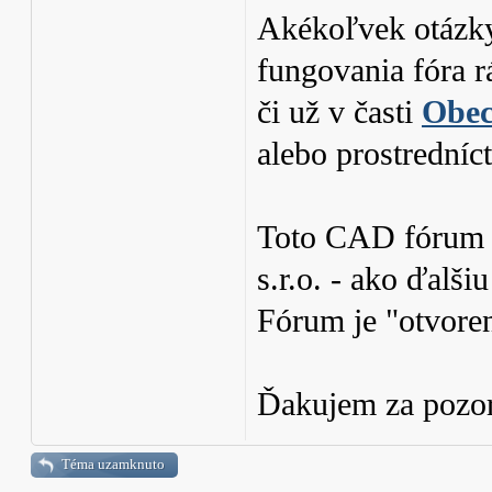
Akékoľvek otázky
fungovania fóra 
či už v časti
Obec
alebo prostrední
Toto CAD fórum
s.r.o. - ako ďalš
Fórum je "otvoren
Ďakujem za pozo
Téma uzamknuto