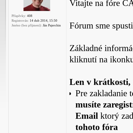
Vitajte na fóre 
Příspěvky:
408
Registrován:
14 dub 2014, 15:50
Fórum sme spusti
Jméno (bez příjmení):
Ján Pajerchin
Základné informác
kliknutí na ikonk
Len v krátkosti,
Pre zakladanie 
musíte zaregis
Email
ktorý zad
tohoto fóra