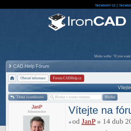
TECHSOFT CZ
│
TECHSO
Motto webu: "If you want a
CAD Help Fórum
Obecné informace
Forum CADHelp.cz
Vítejt
Téma uzamknuto
Vítejte na fó
JanP
Administrátor
od
JanP
» 14 dub 2