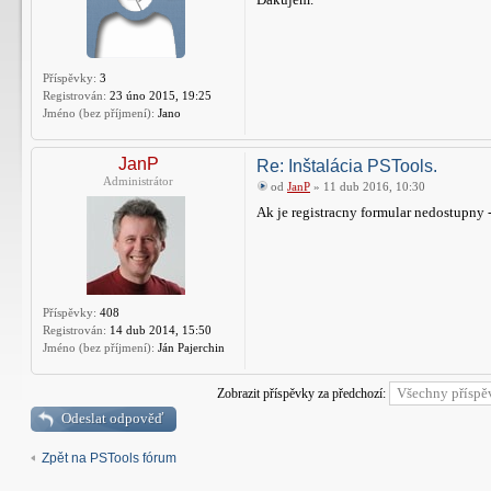
Příspěvky:
3
Registrován:
23 úno 2015, 19:25
Jméno (bez příjmení):
Jano
JanP
Re: Inštalácia PSTools.
Administrátor
od
JanP
» 11 dub 2016, 10:30
Ak je registracny formular nedostupny
Příspěvky:
408
Registrován:
14 dub 2014, 15:50
Jméno (bez příjmení):
Ján Pajerchin
Zobrazit příspěvky za předchozí:
Odeslat odpověď
Zpět na PSTools fórum