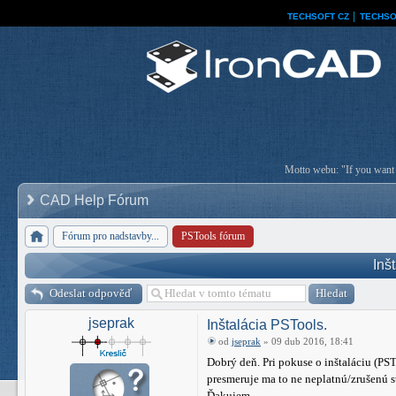
TECHSOFT CZ
│
TECHSO
Motto webu: "If you want a
CAD Help Fórum
Fórum pro nadstavby...
PSTools fórum
Inš
Odeslat odpověď
jseprak
Inštalácia PSTools.
od
jseprak
» 09 dub 2016, 18:41
Dobrý deň. Pri pokuse o inštaláciu (PS
presmeruje ma to ne neplatnú/zrušenú st
Ďakujem.