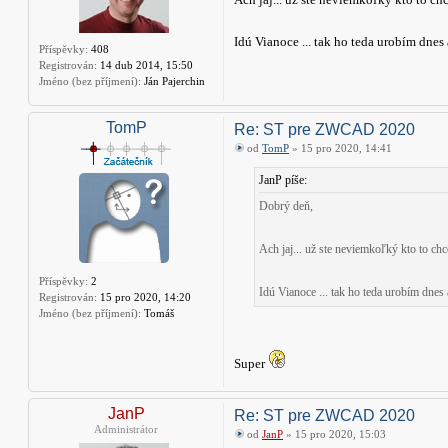
Idú Vianoce ... tak ho teda urobím dnes
Příspěvky:
408
Registrován:
14 dub 2014, 15:50
Jméno (bez příjmení):
Ján Pajerchin
TomP
Re: ST pre ZWCAD 2020
od
TomP
» 15 pro 2020, 14:41
JanP píše:
Dobrý deň,
Ach jaj... už ste neviemkoľký kto to ch
Příspěvky:
2
Idú Vianoce ... tak ho teda urobím dnes 
Registrován:
15 pro 2020, 14:20
Jméno (bez příjmení):
Tomáš
Super
JanP
Re: ST pre ZWCAD 2020
Administrátor
od
JanP
» 15 pro 2020, 15:03