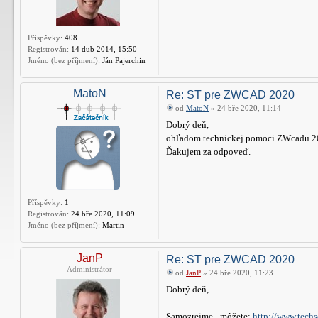
Příspěvky:
408
Registrován:
14 dub 2014, 15:50
Jméno (bez příjmení):
Ján Pajerchin
MatoN
Re: ST pre ZWCAD 2020
od
MatoN
» 24 bře 2020, 11:14
Dobrý deň,
ohľadom technickej pomoci ZWcadu 201
Ďakujem za odpoveď.
Příspěvky:
1
Registrován:
24 bře 2020, 11:09
Jméno (bez příjmení):
Martin
JanP
Re: ST pre ZWCAD 2020
Administrátor
od
JanP
» 24 bře 2020, 11:23
Dobrý deň,
Samozrejme - môžete:
http://www.techs