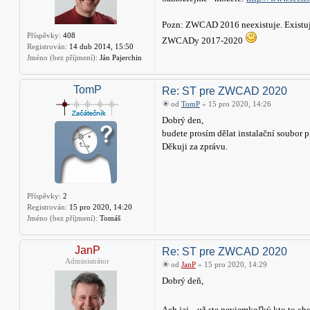
Pozn: ZWCAD 2016 neexistuje. Exist
Příspěvky:
408
ZWCADy 2017-2020
Registrován:
14 dub 2014, 15:50
Jméno (bez příjmení):
Ján Pajerchin
TomP
Re: ST pre ZWCAD 2020
od
TomP
» 15 pro 2020, 14:26
Dobrý den,
budete prosím dělat instalační soubo
Děkuji za zprávu.
Příspěvky:
2
Registrován:
15 pro 2020, 14:20
Jméno (bez příjmení):
Tomáš
JanP
Re: ST pre ZWCAD 2020
Administrátor
od
JanP
» 15 pro 2020, 14:29
Dobrý deň,
Ach jaj... už ste neviemkoľký kto to ch