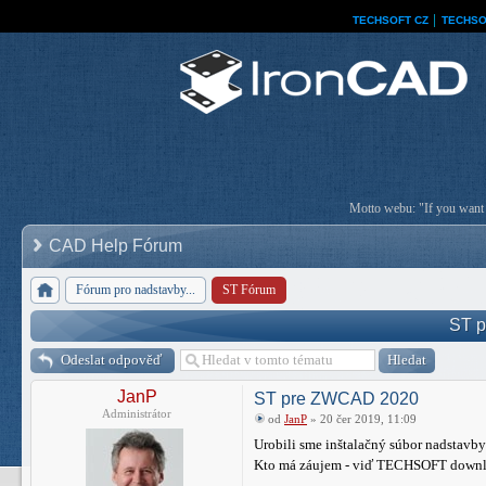
TECHSOFT CZ
│
TECHSO
Motto webu: "If you want a
CAD Help Fórum
Fórum pro nadstavby...
ST Fórum
ST 
Odeslat odpověď
JanP
ST pre ZWCAD 2020
Administrátor
od
JanP
» 20 čer 2019, 11:09
Urobili sme inštalačný súbor nadstav
Kto má záujem - viď TECHSOFT down