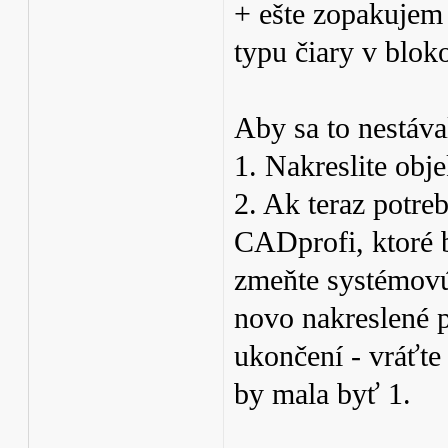
+ ešte zopakujem
typu čiary v blok
Aby sa to nestáva
1. Nakreslite obj
2. Ak teraz potreb
CADprofi, ktoré 
zmeňte systémov
novo nakreslené p
ukončení - vráť
by mala byť 1.