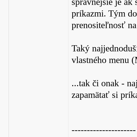
správnejšie je ak 
príkazmi. Tým dos
prenositeľnosť na
Taký najjednoduš
vlastného menu
...tak či onak - n
zapamätať si prík
---------------------