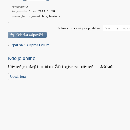
Příspěvky:
3
Registrován:
13 srp 2014, 16:39
Jméno (bez příjmení):
Juraj Kurtulík
Zobrazit příspěvky za předchozí:
Odeslat odpověď
Zpět na CADprofi Fórum
Kdo je online
Uživatelé procházející toto fórum: Žádní registrovaní uživatelé a 1 návštěvník
Obsah fóra