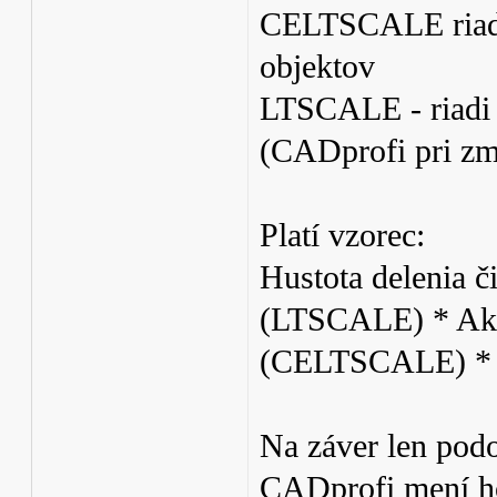
CELTSCALE riadi 
objektov
LTSCALE - riadi 
(CADprofi pri zm
Platí vzorec:
Hustota delenia č
(LTSCALE) * Aktu
(CELTSCALE) * H
Na záver len pod
CADprofi mení h