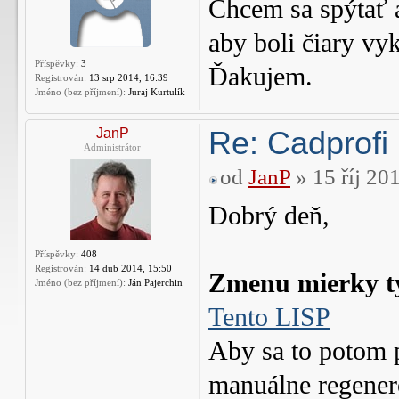
Chcem sa spýtať a
aby boli čiary vy
Příspěvky:
3
Ďakujem.
Registrován:
13 srp 2014, 16:39
Jméno (bez příjmení):
Juraj Kurtulík
Re: Cadprofi 
JanP
Administrátor
od
JanP
» 15 říj 20
Dobrý deň,
Příspěvky:
408
Registrován:
14 dub 2014, 15:50
Zmenu mierky t
Jméno (bez příjmení):
Ján Pajerchin
Tento LISP
Aby sa to potom p
manuálne regener