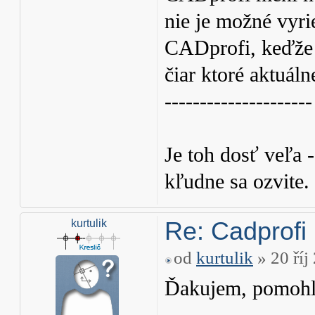
nie je možné vyri
CADprofi, keďže 
čiar ktoré aktuál
---------------------
Je toh dosť veľa 
kľudne sa ozvite.
Re: Cadprofi 
kurtulik
od
kurtulik
» 20 říj
Ďakujem, pomohl