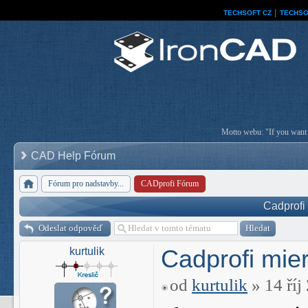
TECHSOFT CZ
│
TECHSO
Motto webu: "If you want a
CAD Help Fórum
Fórum pro nadstavby...
CADprofi Fórum
Cadprofi 
Odeslat odpověď
Cadprofi mier
kurtulik
od
kurtulik
» 14 říj