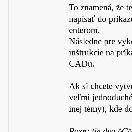
To znamená, že te
napísať do príka
enterom.
Následne pre vyko
inštrukcie na pr
CADu.
Ak si chcete vytvo
veľmi jednoduché 
inej témy), kde d
Pozn: tie dva ^C^