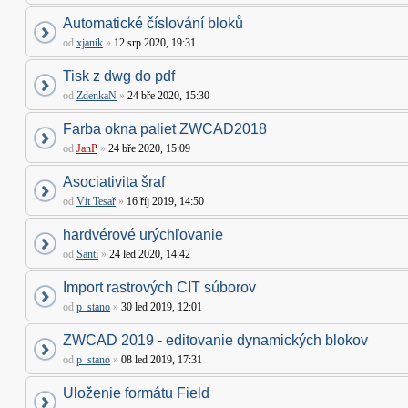
Automatické číslování bloků
od
xjanik
»
12 srp 2020, 19:31
Tisk z dwg do pdf
od
ZdenkaN
»
24 bře 2020, 15:30
Farba okna paliet ZWCAD2018
od
JanP
»
24 bře 2020, 15:09
Asociativita šraf
od
Vít Tesař
»
16 říj 2019, 14:50
hardvérové urýchľovanie
od
Santi
»
24 led 2020, 14:42
Import rastrových CIT súborov
od
p_stano
»
30 led 2019, 12:01
ZWCAD 2019 - editovanie dynamických blokov
od
p_stano
»
08 led 2019, 17:31
Uloženie formátu Field