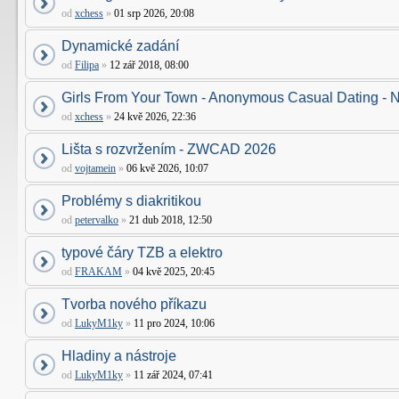
od
xchess
»
01 srp 2026, 20:08
Dynamické zadání
od
Filipa
»
12 zář 2018, 08:00
Girls From Your Town - Anonymous Casual Dating - N
od
xchess
»
24 kvě 2026, 22:36
Lišta s rozvržením - ZWCAD 2026
od
vojtamein
»
06 kvě 2026, 10:07
Problémy s diakritikou
od
petervalko
»
21 dub 2018, 12:50
typové čáry TZB a elektro
od
FRAKAM
»
04 kvě 2025, 20:45
Tvorba nového příkazu
od
LukyM1ky
»
11 pro 2024, 10:06
Hladiny a nástroje
od
LukyM1ky
»
11 zář 2024, 07:41