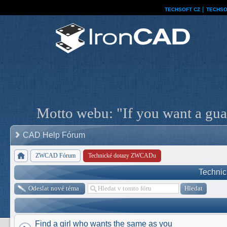
TECHSOFT CZ
│
TECHSO
Motto webu: "If you want a guar
CAD Help Fórum
ZWCAD Fórum
Technické dotazy ZWCADu
Techni
Odeslat nové téma
Find a girl who wants the same as you