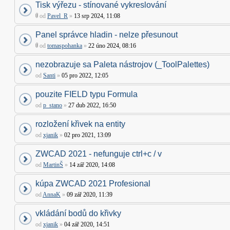
Tisk výřezu - stínované vykreslování
od
Pavel_R
»
13 srp 2024, 11:08
Panel správce hladin - nelze přesunout
od
tomaspohanka
»
22 úno 2024, 08:16
nezobrazuje sa Paleta nástrojov (_ToolPalettes)
od
Santi
»
05 pro 2022, 12:05
pouzite FIELD typu Formula
od
p_stano
»
27 dub 2022, 16:50
rozložení křivek na entity
od
xjanik
»
02 pro 2021, 13:09
ZWCAD 2021 - nefunguje ctrl+c / v
od
MartinŠ
»
14 zář 2020, 14:08
kúpa ZWCAD 2021 Profesional
od
AnnaK
»
09 zář 2020, 11:39
vkládání bodů do křivky
od
xjanik
»
04 zář 2020, 14:51