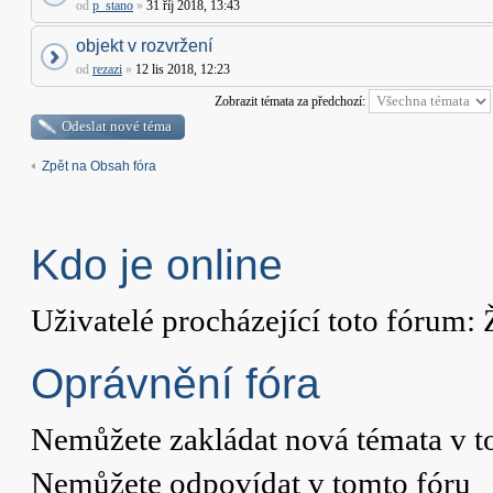
od
p_stano
»
31 říj 2018, 13:43
objekt v rozvržení
od
rezazi
»
12 lis 2018, 12:23
Zobrazit témata za předchozí:
Odeslat nové téma
Zpět na Obsah fóra
Kdo je online
Uživatelé procházející toto fórum: 
Oprávnění fóra
Nemůžete
zakládat nová témata v t
Nemůžete
odpovídat v tomto fóru