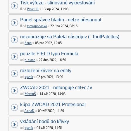
Tisk výřezu - stínované vykreslování
od
Pavel_R
»
13 srp 2024, 11:08
Panel správce hladin - nelze přesunout
od
tomaspohanka
»
22 úno 2024, 08:16
nezobrazuje sa Paleta nástrojov (_ToolPalettes)
od
Santi
»
05 pro 2022, 12:05
pouzite FIELD typu Formula
od
p_stano
»
27 dub 2022, 16:50
rozložení křivek na entity
od
xjanik
»
02 pro 2021, 13:09
ZWCAD 2021 - nefunguje ctrl+c / v
od
MartinŠ
»
14 zář 2020, 14:08
kúpa ZWCAD 2021 Profesional
od
AnnaK
»
09 zář 2020, 11:39
vkládání bodů do křivky
od
xjanik
»
04 zář 2020, 14:51