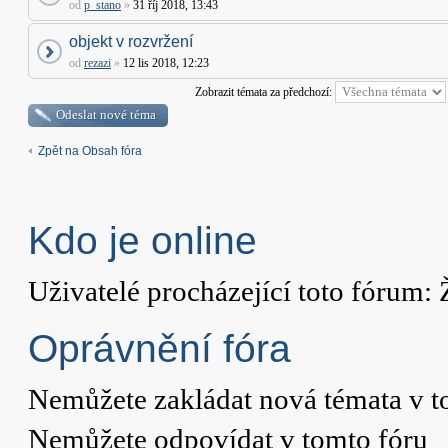
od
p_stano
»
31 říj 2018, 13:43
objekt v rozvržení
od
rezazi
»
12 lis 2018, 12:23
Zobrazit témata za předchozí:
Odeslat nové téma
Zpět na Obsah fóra
Kdo je online
Uživatelé procházející toto fórum: 
Oprávnění fóra
Nemůžete
zakládat nová témata v t
Nemůžete
odpovídat v tomto fóru