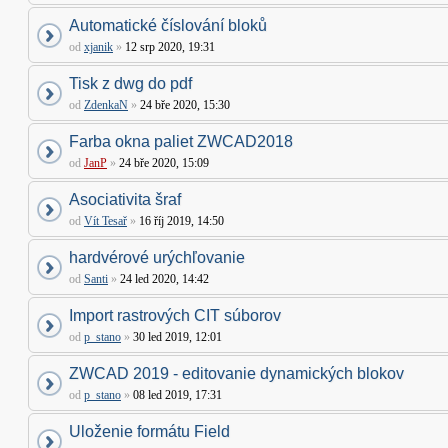
Automatické číslování bloků
od
xjanik
»
12 srp 2020, 19:31
Tisk z dwg do pdf
od
ZdenkaN
»
24 bře 2020, 15:30
Farba okna paliet ZWCAD2018
od
JanP
»
24 bře 2020, 15:09
Asociativita šraf
od
Vít Tesař
»
16 říj 2019, 14:50
hardvérové urýchľovanie
od
Santi
»
24 led 2020, 14:42
Import rastrových CIT súborov
od
p_stano
»
30 led 2019, 12:01
ZWCAD 2019 - editovanie dynamických blokov
od
p_stano
»
08 led 2019, 17:31
Uloženie formátu Field