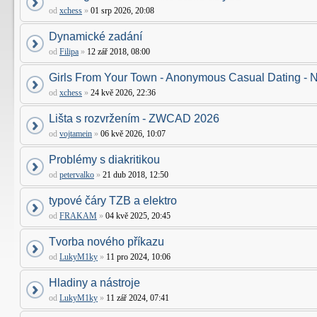
od
xchess
»
01 srp 2026, 20:08
Dynamické zadání
od
Filipa
»
12 zář 2018, 08:00
Girls From Your Town - Anonymous Casual Dating - N
od
xchess
»
24 kvě 2026, 22:36
Lišta s rozvržením - ZWCAD 2026
od
vojtamein
»
06 kvě 2026, 10:07
Problémy s diakritikou
od
petervalko
»
21 dub 2018, 12:50
typové čáry TZB a elektro
od
FRAKAM
»
04 kvě 2025, 20:45
Tvorba nového příkazu
od
LukyM1ky
»
11 pro 2024, 10:06
Hladiny a nástroje
od
LukyM1ky
»
11 zář 2024, 07:41