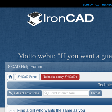
TECHSOFT CZ
│
TECHSO
Motto webu: "If you want a guar
CAD Help Fórum
ZWCAD Fórum
Technické dotazy ZWCADu
Techni
Odeslat nové téma
Find a girl who wants the same as you