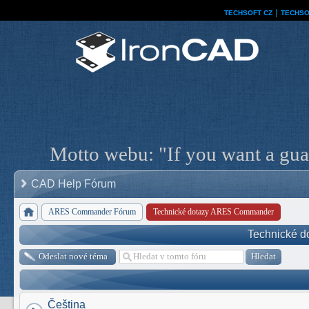
TECHSOFT CZ
│
TECHSO
Motto webu: "If you want a guar
CAD Help Fórum
ARES Commander Fórum
Technické dotazy ARES Commander
Technické 
Odeslat nové téma
Čeština