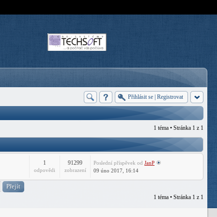
Přihlásit se
|
Registrovat
1 téma • Stránka
1
z
1
1
91299
Poslední příspěvek
od
JanP
odpovědi
zobrazení
09 úno 2017, 16:14
1 téma • Stránka
1
z
1