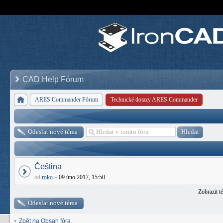
CAD Help Fórum
ARES Commander Fórum
Technické dotazy ARES Commander
Odeslat nové téma
Čeština
od
roko
»
09 úno 2017, 15:50
Zobrazit t
Odeslat nové téma
Zpět na Obsah fóra