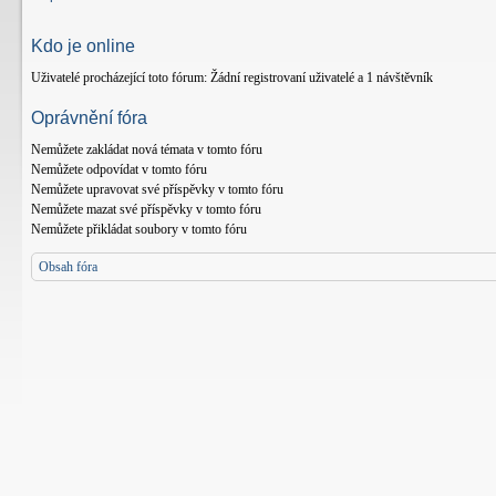
Kdo je online
Uživatelé procházející toto fórum: Žádní registrovaní uživatelé a 1 návštěvník
Oprávnění fóra
Nemůžete
zakládat nová témata v tomto fóru
Nemůžete
odpovídat v tomto fóru
Nemůžete
upravovat své příspěvky v tomto fóru
Nemůžete
mazat své příspěvky v tomto fóru
Nemůžete
přikládat soubory v tomto fóru
Obsah fóra