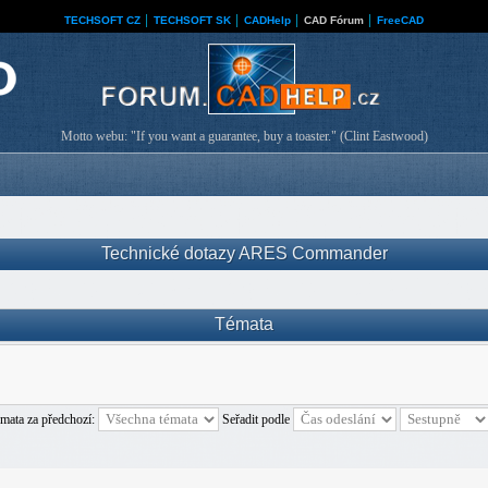
TECHSOFT CZ
│
TECHSOFT SK
│
CADHelp
│
CAD Fórum
│
FreeCAD
Motto webu: "If you want a guarantee, buy a toaster." (Clint Eastwood)
Technické dotazy ARES Commander
Témata
émata za předchozí:
Seřadit podle