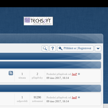
Přihlásit se
|
Registrovat
1
2
Poslední příspěvek
od
JanP
Atom
témata
příspěvky
09 úno 2017, 16:14
-
Technické
dotazy
ARES
1
91290
Poslední příspěvek
od
JanP
Commander
odpovědi
zobrazení
09 úno 2017, 16:14