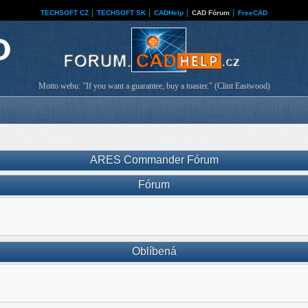
TECHSOFT CZ
│
TECHSOFT SK
│
CADHelp
│
CAD Fórum
│
FreeCAD
Motto webu: "If you want a guarantee, buy a toaster." (Clint Eastwood)
ARES Commander Fórum
Fórum
Oblíbená