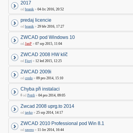
2017
od
branik
»
04 črc 2016, 20:52
predaj licencie
od
branik
»
29 bře 2016, 17:27
ZWCAD pod Windows 10
od
JanP
»
07 srp 2015, 11:04
ZWCAD 2008 HW klíč
od
Ejcej
»
12 led 2015, 12:25
ZWCAD 2009i
od
credo
»
09 pro 2014, 15:10
Chyba při instalaci
od
Petrli
»
04 pro 2014, 09:05
Zwcad 2008 uprg.to 2014
od
javko
»
25 srp 2014, 14:17
ZWCAD 2010 Professional pod Win 8.1
od
ravero
»
11 čer 2014, 16:44