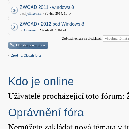
ZWCAD 2011 - windows 8
od
jelinkovam
»
30 dub 2014, 15:14
ZWCAD+ 2012 pod Windows 8
od
Oneman
»
23 dub 2014, 09:24
Zobrazit témata za předchozí:
Odeslat nové téma
Zpět na Obsah fóra
Kdo je online
Uživatelé procházející toto fórum: 
Oprávnění fóra
Nemůžete
zakládat nová témata v t