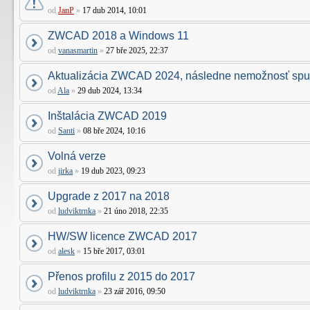
od
JanP
»
17 dub 2014, 10:01
ZWCAD 2018 a Windows 11
od
vanasmartin
»
27 bře 2025, 22:37
Aktualizácia ZWCAD 2024, následne nemožnosť spus
od
Ala
»
29 dub 2024, 13:34
Inštalácia ZWCAD 2019
od
Santi
»
08 bře 2024, 10:16
Volná verze
od
jirka
»
19 dub 2023, 09:23
Upgrade z 2017 na 2018
od
ludviktrnka
»
21 úno 2018, 22:35
HW/SW licence ZWCAD 2017
od
alesk
»
15 bře 2017, 03:01
Přenos profilu z 2015 do 2017
od
ludviktrnka
»
23 zář 2016, 09:50