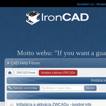
TECHSOFT CZ
│
TECHSO
Motto webu: "If you want a guar
CAD Help Fórum
ZWCAD Fórum
Instalace a aktivace ZWCADu
Instalac
Odeslat nové téma
Inštalácia a aktivácia ZWCADu - úvodné info