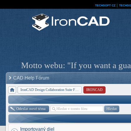
TECHSOFT CZ
│
TECHSO
Motto webu: "If you want a guar
CAD Help Fórum
IronCAD Design Collaboration Suite Forum
IRONCAD
Odeslat nové téma
Importovaný diel