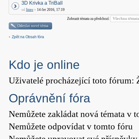
3D Krivka a TriBall
od
Imro
»
14 čer 2016, 17:19
Zobrazit témata za předchozí:
Odeslat nové téma
Zpět na Obsah fóra
Kdo je online
Uživatelé procházející toto fórum: 
Oprávnění fóra
Nemůžete
zakládat nová témata v t
Nemůžete
odpovídat v tomto fóru
Nemůžete
upravovat své příspěvky 