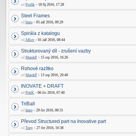
od
Profik
»
18 říj 2016, 17:28
Steel Frames
od
Imro
»
05 zář 2016, 09:29
Spirála z katalogu
od
AKov
»
01 zář 2016, 08:44
Strukturovaný díl - zrušení vazby
od
MarekP
»
15 srp 2016, 16:26
Rohové razítko
od
MarekP
»
13 srp 2016, 20:40
INOVATE + DRAFT
od
PetrK
»
06 črc 2016, 07:40
TriBall
od
Imro
»
29 čer 2016, 08:31
Převod Structured part na Inovative part
od
Tony
»
27 čer 2016, 16:38