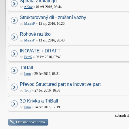
Spirála z katalogu
od
AKov
»
01 zář 2016, 08:44
Strukturovaný díl - zrušení vazby
od
MarekP
»
15 srp 2016, 16:26
Rohové razítko
od
MarekP
»
13 srp 2016, 20:40
INOVATE + DRAFT
od
PetrK
»
06 črc 2016, 07:40
TriBall
od
Imro
»
29 čer 2016, 08:31
Převod Structured part na Inovative part
od
Tony
»
27 čer 2016, 16:38
3D Krivka a TriBall
od
Imro
»
14 čer 2016, 17:19
Zobrazit t
Odeslat nové téma