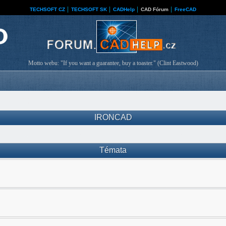
TECHSOFT CZ
│
TECHSOFT SK
│
CADHelp
│
CAD Fórum
│
FreeCAD
Motto webu: "If you want a guarantee, buy a toaster." (Clint Eastwood)
IRONCAD
Témata