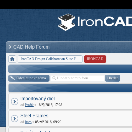
CAD Help Fórum
IronCAD Design Collaboration Suite Forum
IRONCAD
Odeslat nové téma
Importovaný diel
od
Profik
»
18 říj 2016, 17:28
Steel Frames
od
Imro
»
05 zář 2016, 09:29