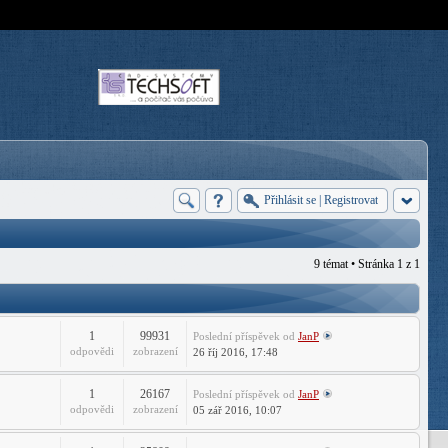
Přihlásit se
|
Registrovat
9 témat • Stránka
1
z
1
1
99931
Poslední příspěvek
od
JanP
odpovědi
zobrazení
26 říj 2016, 17:48
1
26167
Poslední příspěvek
od
JanP
odpovědi
zobrazení
05 zář 2016, 10:07