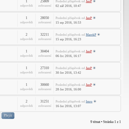
1
25809
Poslední příspěvek
od
JanP
odpovědi
zobrazení
02 zář 2016, 10:47
1
28050
Poslední příspěvek
od
JanP
odpovědi
zobrazení
15 srp 2016, 16:53
2
32211
Poslední příspěvek
od
MarekP
odpovědi
zobrazení
15 srp 2016, 16:23
1
30404
Poslední příspěvek
od
JanP
odpovědi
zobrazení
06 črc 2016, 16:17
1
27310
Poslední příspěvek
od
JanP
odpovědi
zobrazení
30 čer 2016, 13:42
1
30660
Poslední příspěvek
od
JanP
odpovědi
zobrazení
28 čer 2016, 16:00
2
31251
Poslední příspěvek
od
Imro
odpovědi
zobrazení
16 čer 2016, 13:07
9 témat • Stránka
1
z
1