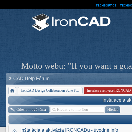
TECHSOFT CZ
│
TECHSO
Motto webu: "If you want a guar
CAD Help Fórum
IronCAD Design Collaboration Suite Forum
Instalace a aktivace IRONCAD 
Instalace a a
Odeslat nové téma
Inštalácia a aktivácia IRONCADu - úvodné info