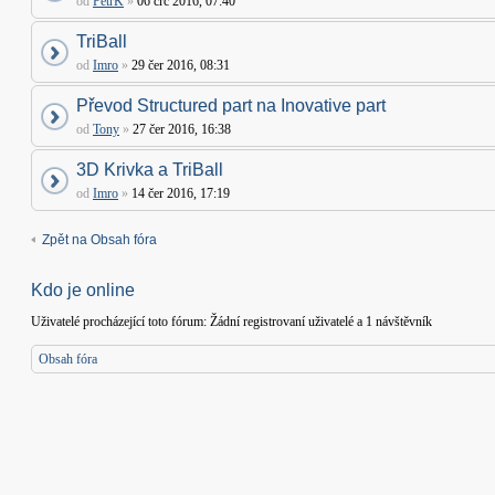
od
PetrK
»
06 črc 2016, 07:40
TriBall
od
Imro
»
29 čer 2016, 08:31
Převod Structured part na Inovative part
od
Tony
»
27 čer 2016, 16:38
3D Krivka a TriBall
od
Imro
»
14 čer 2016, 17:19
Zpět na Obsah fóra
Kdo je online
Uživatelé procházející toto fórum: Žádní registrovaní uživatelé a 1 návštěvník
Obsah fóra