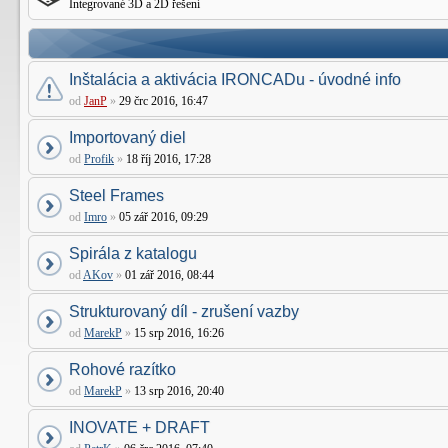
Integrované 3D a 2D řešení
Inštalácia a aktivácia IRONCADu - úvodné info
od
JanP
»
29 črc 2016, 16:47
Importovaný diel
od
Profik
»
18 říj 2016, 17:28
Steel Frames
od
Imro
»
05 zář 2016, 09:29
Spirála z katalogu
od
AKov
»
01 zář 2016, 08:44
Strukturovaný díl - zrušení vazby
od
MarekP
»
15 srp 2016, 16:26
Rohové razítko
od
MarekP
»
13 srp 2016, 20:40
INOVATE + DRAFT